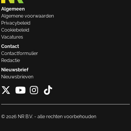
Algemeen
Algemene voorwaarden
Privacybeleid
Cookiebeleid
Vacatures
Contact
Contactformulier
Redactie
Nieuwsbrief
Nieuwsbrieven
X van NieuwRechts
Instagram van Nieuw
Tiktok van Nieuw
Youtube van NieuwRecht
© 2026 NR B.V. - alle rechten voorbehouden