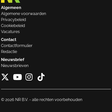
Algemeen
Algemene voorwaarden
Privacybeleid
Cookiebeleid
Vacatures
Contact
Contactformulier
Redactie
Nieuwsbrief
Nieuwsbrieven
X van NieuwRechts
Instagram van Nieuw
Tiktok van Nieuw
Youtube van NieuwRecht
© 2026 NR B.V. - alle rechten voorbehouden