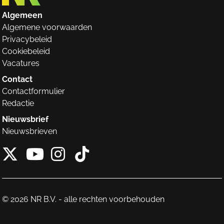
Algemeen
Algemene voorwaarden
Privacybeleid
Cookiebeleid
Vacatures
Contact
Contactformulier
Redactie
Nieuwsbrief
Nieuwsbrieven
X van NieuwRechts
Instagram van Nieuw
Tiktok van Nieuw
Youtube van NieuwRecht
© 2026 NR B.V. - alle rechten voorbehouden