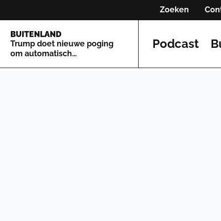
Zoeken
Con
BUITENLAND
Podcast
B
Trump doet nieuwe poging
om automatisch
staatsburgerschap te
beperken