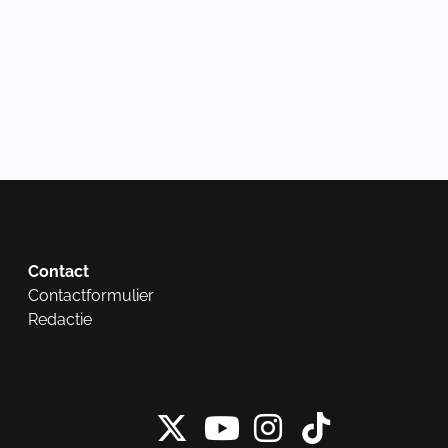
Contact
Contactformulier
Redactie
X van NieuwRech
Instagram 
Tiktok 