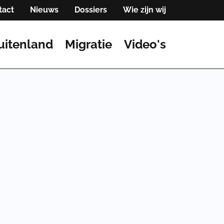
tact
Nieuws
Dossiers
Wie zijn wij
uitenland
Migratie
Video's