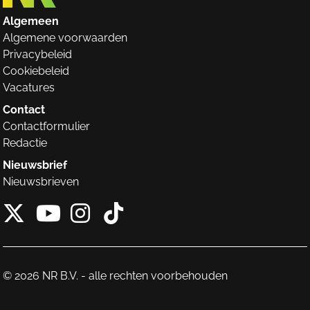
Algemeen
Algemene voorwaarden
Privacybeleid
Cookiebeleid
Vacatures
Contact
Contactformulier
Redactie
Nieuwsbrief
Nieuwsbrieven
X van NieuwRechts
Instagram van Nieuw
Tiktok van Nieuw
Youtube van NieuwRecht
© 2026 NR B.V. - alle rechten voorbehouden