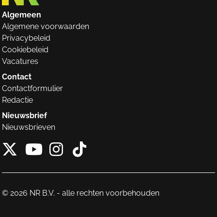
Algemeen
Algemene voorwaarden
Privacybeleid
Cookiebeleid
Vacatures
Contact
Contactformulier
Redactie
Nieuwsbrief
Nieuwsbrieven
X van NieuwRechts
Instagram van Nieuw
Tiktok van Nieuw
Youtube van NieuwRecht
© 2026 NR B.V. - alle rechten voorbehouden