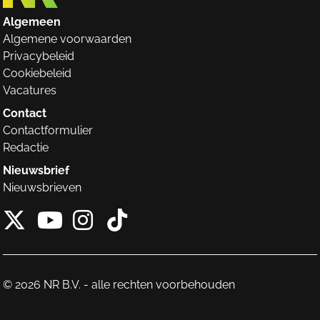
Algemeen
Algemene voorwaarden
Privacybeleid
Cookiebeleid
Vacatures
Contact
Contactformulier
Redactie
Nieuwsbrief
Nieuwsbrieven
X van NieuwRechts
Instagram van Nieuw
Tiktok van Nieuw
Youtube van NieuwRecht
© 2026 NR B.V. - alle rechten voorbehouden