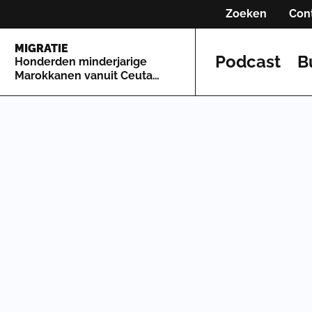
Zoeken
Con
MIGRATIE
Podcast
B
Honderden minderjarige
Marokkanen vanuit Ceuta
naar Spaans vasteland