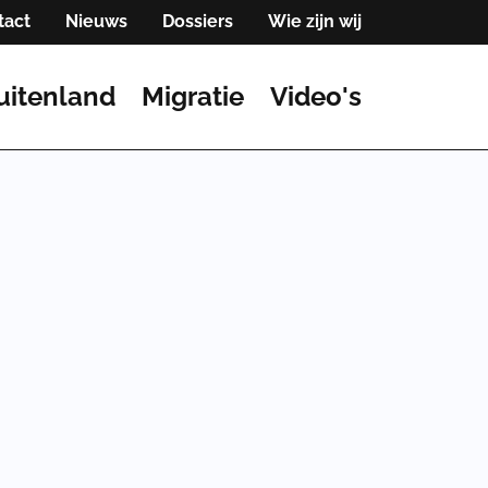
tact
Nieuws
Dossiers
Wie zijn wij
uitenland
Migratie
Video's