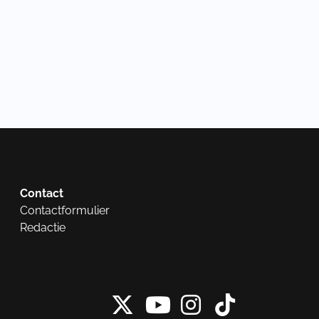
Contact
Contactformulier
Redactie
X van NieuwRech
Instagram 
Tiktok 