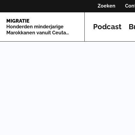
Zoeken
Con
MIGRATIE
Podcast
B
Honderden minderjarige
Marokkanen vanuit Ceuta
naar Spaans vasteland