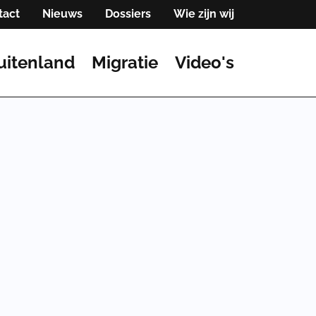
tact
Nieuws
Dossiers
Wie zijn wij
uitenland
Migratie
Video's