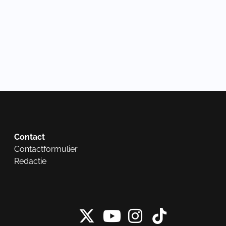
Contact
Contactformulier
Redactie
X van NieuwRech
Instagram 
Tiktok 