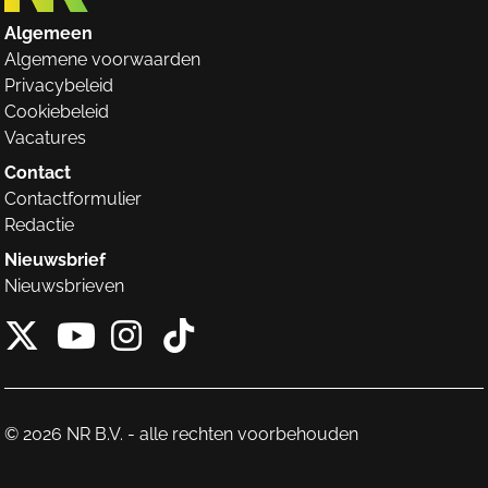
Algemeen
Algemene voorwaarden
Privacybeleid
Cookiebeleid
Vacatures
Contact
Contactformulier
Redactie
Nieuwsbrief
Nieuwsbrieven
X van NieuwRechts
Instagram van Nieuw
Tiktok van Nieuw
Youtube van NieuwRecht
© 2026 NR B.V. - alle rechten voorbehouden