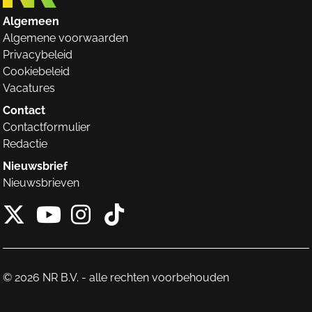
Algemeen
Algemene voorwaarden
Privacybeleid
Cookiebeleid
Vacatures
Contact
Contactformulier
Redactie
Nieuwsbrief
Nieuwsbrieven
X van NieuwRechts
Instagram van Nieuw
Tiktok van Nieuw
Youtube van NieuwRecht
© 2026 NR B.V. - alle rechten voorbehouden