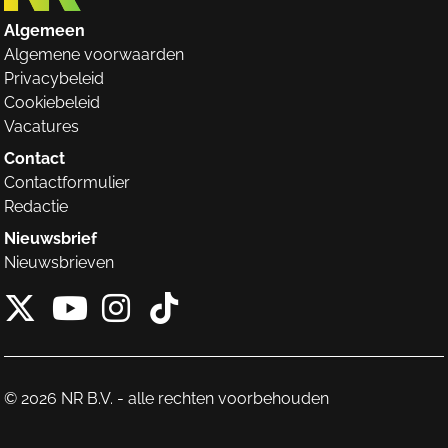
Algemeen
Algemene voorwaarden
Privacybeleid
Cookiebeleid
Vacatures
Contact
Contactformulier
Redactie
Nieuwsbrief
Nieuwsbrieven
X van NieuwRechts
Instagram van Nieuw
Tiktok van Nieuw
Youtube van NieuwRecht
© 2026 NR B.V. - alle rechten voorbehouden