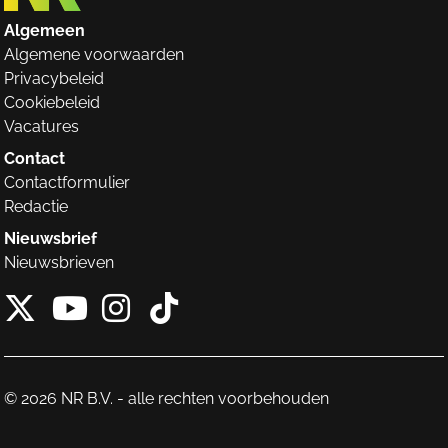
Algemeen
Algemene voorwaarden
Privacybeleid
Cookiebeleid
Vacatures
Contact
Contactformulier
Redactie
Nieuwsbrief
Nieuwsbrieven
X van NieuwRechts
Instagram van Nieuw
Tiktok van Nieuw
Youtube van NieuwRecht
© 2026 NR B.V. - alle rechten voorbehouden