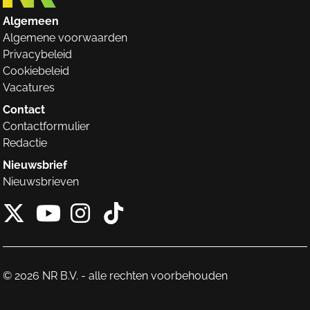
Algemeen
Algemene voorwaarden
Privacybeleid
Cookiebeleid
Vacatures
Contact
Contactformulier
Redactie
Nieuwsbrief
Nieuwsbrieven
X van NieuwRechts
Instagram van Nieuw
Tiktok van Nieuw
Youtube van NieuwRecht
© 2026 NR B.V. - alle rechten voorbehouden