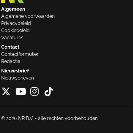
Algemeen
Algemene voorwaarden
Privacybeleid
Cookiebeleid
Vacatures
Contact
Contactformulier
Redactie
Nieuwsbrief
Nieuwsbrieven
X van NieuwRechts
Instagram van Nieuw
Tiktok van Nieuw
Youtube van NieuwRecht
© 2026 NR B.V. - alle rechten voorbehouden