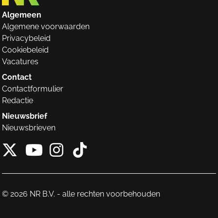
Algemeen
Algemene voorwaarden
Privacybeleid
Cookiebeleid
Vacatures
Contact
Contactformulier
Redactie
Nieuwsbrief
Nieuwsbrieven
X van NieuwRechts
Instagram van Nieuw
Tiktok van Nieuw
Youtube van NieuwRecht
© 2026 NR B.V. - alle rechten voorbehouden