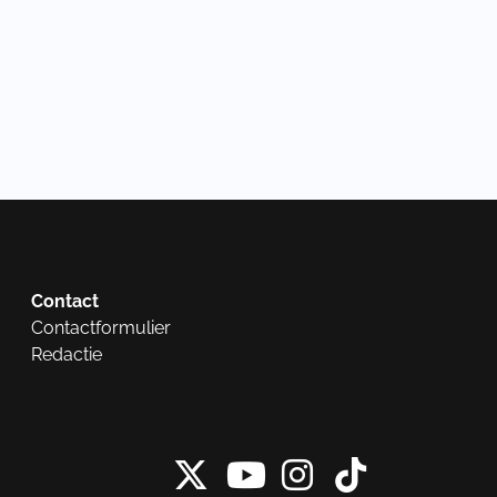
Contact
Contactformulier
Redactie
X van NieuwRech
Instagram 
Tiktok 