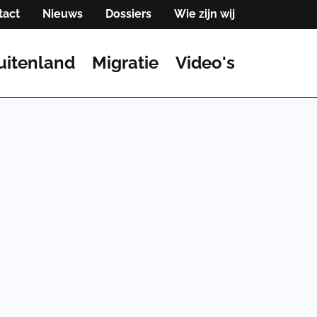
tact
Nieuws
Dossiers
Wie zijn wij
uitenland
Migratie
Video's