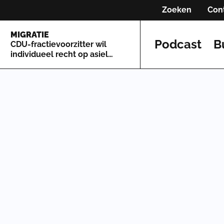
Zoeken
Con
MIGRATIE
Podcast
B
CDU-fractievoorzitter wil
individueel recht op asiel
afschaffen