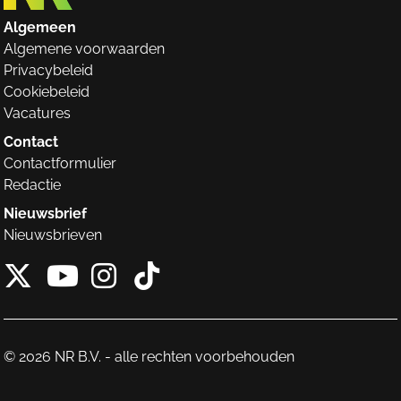
Algemeen
Algemene voorwaarden
Privacybeleid
Cookiebeleid
Vacatures
Contact
Contactformulier
Redactie
Nieuwsbrief
Nieuwsbrieven
X van NieuwRechts
Instagram van Nieuw
Tiktok van Nieuw
Youtube van NieuwRecht
© 2026 NR B.V. - alle rechten voorbehouden