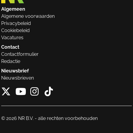
Algemeen
Algemene voorwaarden
Privacybeleid
Cookiebeleid
Vacatures
Contact
Contactformulier
Redactie
Nieuwsbrief
Nieuwsbrieven
X van NieuwRechts
Instagram van Nieuw
Tiktok van Nieuw
Youtube van NieuwRecht
© 2026 NR B.V. - alle rechten voorbehouden