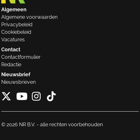
Algemeen
Algemene voorwaarden
Privacybeleid
Cookiebeleid
Vacatures
Contact
Contactformulier
Redactie
Nieuwsbrief
Nieuwsbrieven
X van NieuwRechts
Instagram van Nieuw
Tiktok van Nieuw
Youtube van NieuwRecht
© 2026 NR B.V. - alle rechten voorbehouden