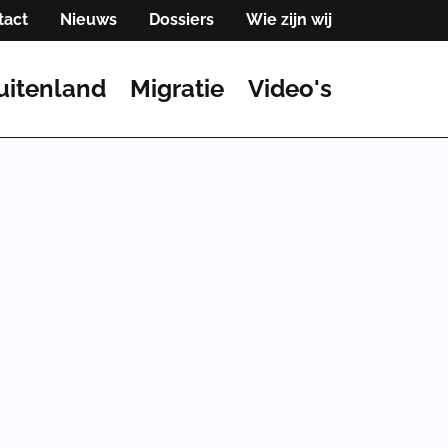
tact
Nieuws
Dossiers
Wie zijn wij
uitenland
Migratie
Video's