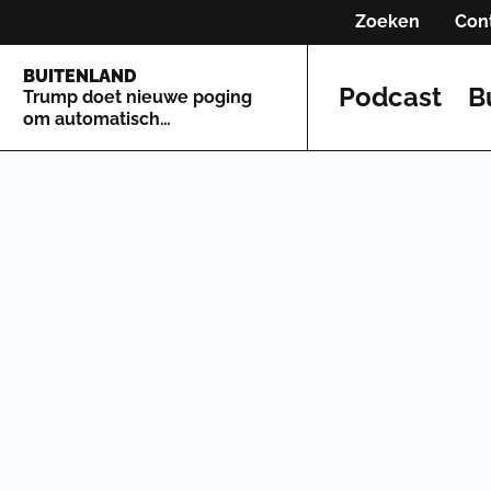
Zoeken
Con
BUITENLAND
Podcast
B
Trump doet nieuwe poging
om automatisch
staatsburgerschap te
beperken