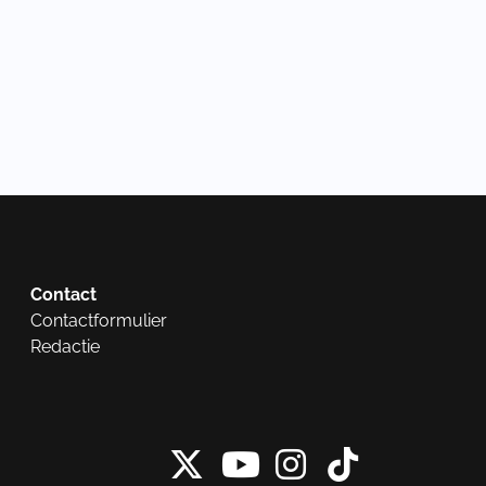
Contact
Contactformulier
Redactie
X van NieuwRech
Instagram 
Tiktok 