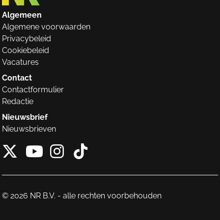
Algemeen
Algemene voorwaarden
Privacybeleid
Cookiebeleid
Vacatures
Contact
Contactformulier
Redactie
Nieuwsbrief
Nieuwsbrieven
X van NieuwRechts
Instagram van Nieuw
Tiktok van Nieuw
Youtube van NieuwRecht
© 2026 NR B.V. - alle rechten voorbehouden