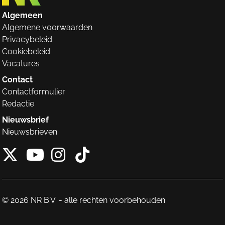
Algemeen
Algemene voorwaarden
Privacybeleid
Cookiebeleid
Vacatures
Contact
Contactformulier
Redactie
Nieuwsbrief
Nieuwsbrieven
X van NieuwRechts
Instagram van Nieuw
Tiktok van Nieuw
Youtube van NieuwRecht
© 2026 NR B.V. - alle rechten voorbehouden