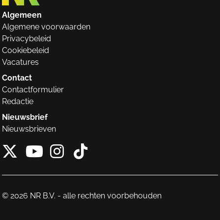
Algemeen
Algemene voorwaarden
Privacybeleid
Cookiebeleid
Vacatures
Contact
Contactformulier
Redactie
Nieuwsbrief
Nieuwsbrieven
X van NieuwRechts
Instagram van Nieuw
Tiktok van Nieuw
Youtube van NieuwRecht
© 2026 NR B.V. - alle rechten voorbehouden