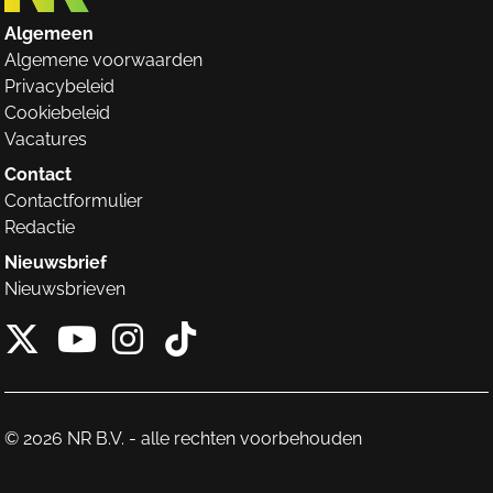
Algemeen
Algemene voorwaarden
Privacybeleid
Cookiebeleid
Vacatures
Contact
Contactformulier
Redactie
Nieuwsbrief
Nieuwsbrieven
X van NieuwRechts
Instagram van Nieuw
Tiktok van Nieuw
Youtube van NieuwRecht
© 2026 NR B.V. - alle rechten voorbehouden