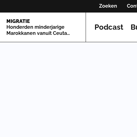
Zoeken
Con
MIGRATIE
Podcast
B
Honderden minderjarige
Marokkanen vanuit Ceuta
naar Spaans vasteland