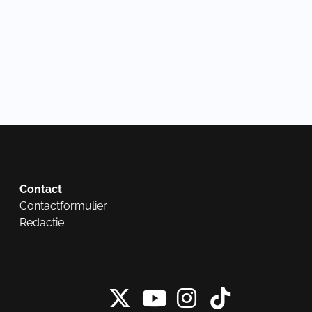
Contact
Contactformulier
Redactie
X van NieuwRech
Instagram 
Tiktok 