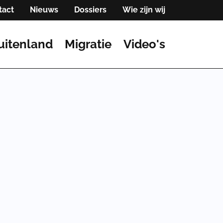
tact
Nieuws
Dossiers
Wie zijn wij
uitenland
Migratie
Video's