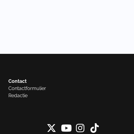
Contact
Contactformulier
Redactie
X van NieuwRech
Instagram 
Tiktok 