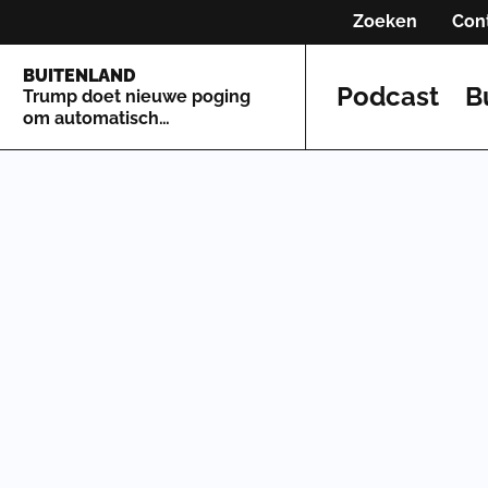
Zoeken
Con
BUITENLAND
Podcast
B
Trump doet nieuwe poging
om automatisch
staatsburgerschap te
beperken