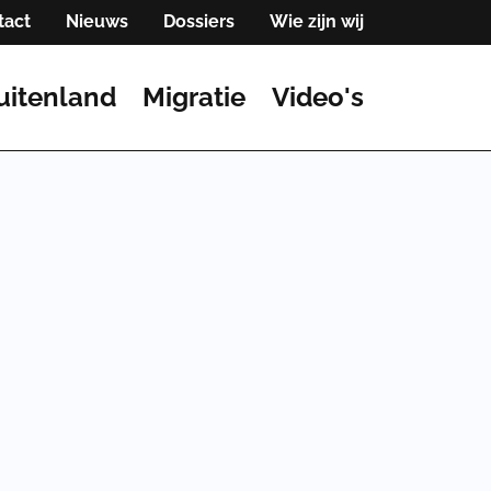
tact
Nieuws
Dossiers
Wie zijn wij
uitenland
Migratie
Video's