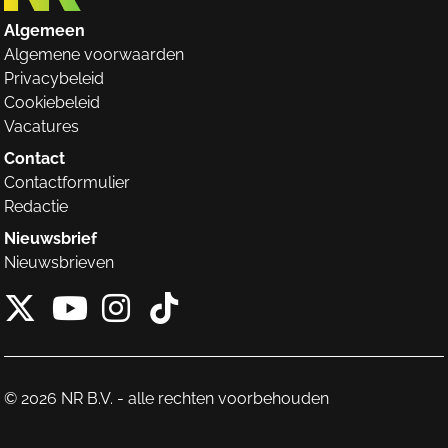
Algemeen
Algemene voorwaarden
Privacybeleid
Cookiebeleid
Vacatures
Contact
Contactformulier
Redactie
Nieuwsbrief
Nieuwsbrieven
X van NieuwRechts
Instagram van Nieuw
Tiktok van Nieuw
Youtube van NieuwRecht
© 2026 NR B.V. - alle rechten voorbehouden