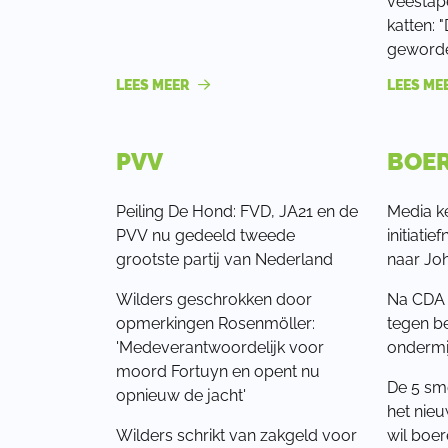
veestap
katten: 
geword
LEES MEER
LEES ME
PVV
BOE
Peiling De Hond: FVD, JA21 en de
Media k
PVV nu gedeeld tweede
initiat
grootste partij van Nederland
naar Jo
Wilders geschrokken door
Na CDA 
opmerkingen Rosenmöller:
tegen be
'Medeverantwoordelijk voor
ondermi
moord Fortuyn en opent nu
De 5 sme
opnieuw de jacht'
het nieu
Wilders schrikt van zakgeld voor
wil boe