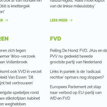
el ook af van honden en
natuurregels: 'Alles moet kapot
"D66 is knettergek
van de linkse milieulobby'
en"
ER
LEES MEER
REN
FVD
eren zich tegen
Peiling De Hond: FVD, JA21 en d
iefnemer Woo-verzoek
PVV nu gedeeld tweede
han Vollenbroek
grootste partij van Nederland
komt ook VVD in verzet
Links in paniek: is de 'radicaal
leid Van Essen: 'Dit
rechtse' opmars nog stoppen?
jnt het vertrouwen'
Europees Parlement zet stap
rigste spelletjes rond
naar verbod op EU-partij van
we stikstofplan: kabinet
AfD en FVD
ren weghebben