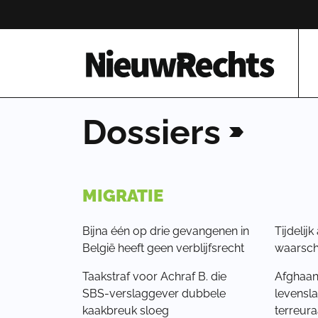
Homepage van NieuwRechts
Dossiers
MIGRATIE
Bijna één op drie gevangenen in
Tijdelij
België heeft geen verblijfsrecht
waarschi
Taakstraf voor Achraf B. die
Afghaans
SBS-verslaggever dubbele
levensla
kaakbreuk sloeg
terreur