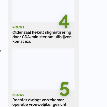
4
NIEUWS
Oldenzaal hekelt stigmatisering
door CDA-minister om uitblijven
komst azc
e
5
NIEUWS
Rechter dwingt verzekeraar
operatie vrouwelijker gezicht