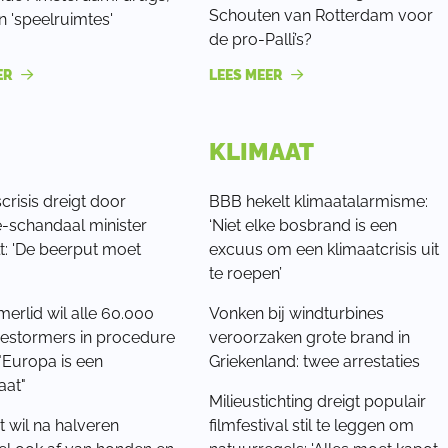
Schouten van Rotterdam voor
 'speelruimtes'
de pro-Palli’s?
ER
LEES MEER
KLIMAAT
crisis dreigt door
BBB hekelt klimaatalarmisme:
e-schandaal minister
‘Niet elke bosbrand is een
t: 'De beerput moet
excuus om een klimaatcrisis uit
te roepen’
erlid wil alle 60.000
Vonken bij windturbines
estormers in procedure
veroorzaken grote brand in
"Europa is een
Griekenland: twee arrestaties
aat"
Milieustichting dreigt populair
 wil na halveren
filmfestival stil te leggen om