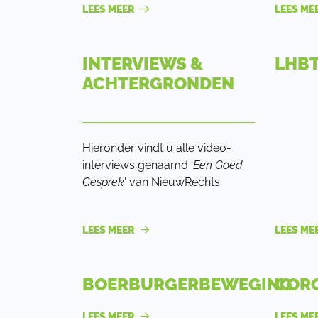
LEES MEER
LEES ME
INTERVIEWS &
LHBT
ACHTERGRONDEN
Hieronder vindt u alle video-
interviews genaamd '
Een Goed
Gesprek
' van NieuwRechts.
LEES MEER
LEES ME
BOERBURGERBEWEGING
COR
LEES MEER
LEES ME