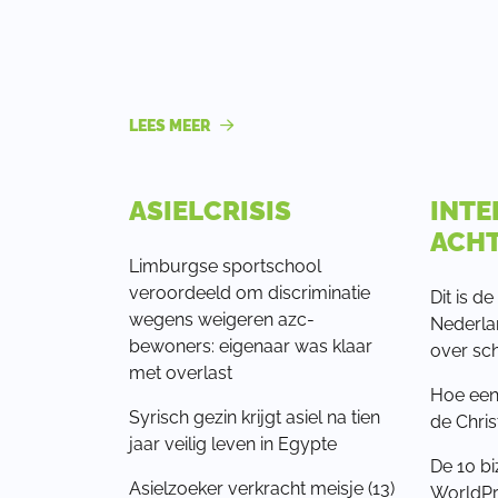
LEES MEER
ASIELCRISIS
INTE
ACH
Limburgse sportschool
veroordeeld om discriminatie
Dit is 
wegens weigeren azc-
Nederla
bewoners: eigenaar was klaar
over sch
met overlast
Hoe een 
Syrisch gezin krijgt asiel na tien
de Chris
jaar veilig leven in Egypte
De 10 bi
Asielzoeker verkracht meisje (13)
WorldPr