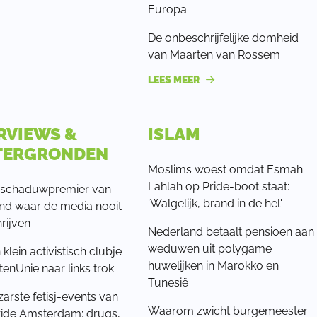
Europa
De onbeschrijfelijke domheid
van Maarten van Rossem
LEES MEER
RVIEWS &
ISLAM
TERGRONDEN
Moslims woest omdat Esmah
Lahlah op Pride-boot staat:
de schaduwpremier van
'Walgelijk, brand in de hel'
nd waar de media nooit
rijven
Nederland betaalt pensioen aan
weduwen uit polygame
klein activistisch clubje
huwelijken in Marokko en
tenUnie naar links trok
Tunesië
zarste fetisj-events van
Waarom zwicht burgemeester
ide Amsterdam: drugs,