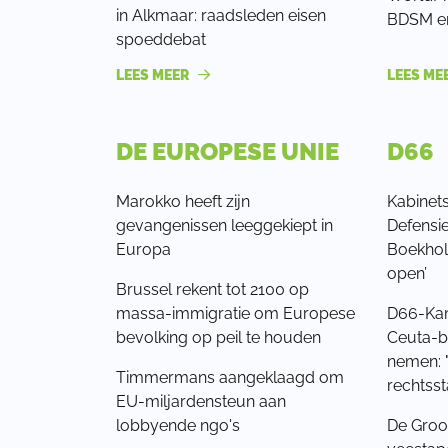
in Alkmaar: raadsleden eisen
BDSM en
spoeddebat
LEES MEER
LEES ME
DE EUROPESE UNIE
D66
Marokko heeft zijn
Kabinets
gevangenissen leeggekiept in
Defensi
Europa
Boekhol
open’
Brussel rekent tot 2100 op
massa-immigratie om Europese
D66-Kam
bevolking op peil te houden
Ceuta-b
nemen: 
Timmermans aangeklaagd om
rechtsst
EU-miljardensteun aan
lobbyende ngo's
De Groot