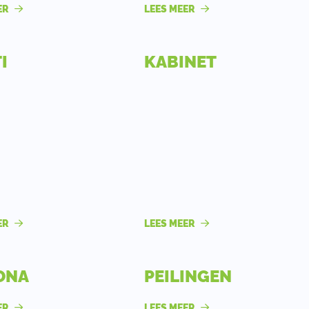
ER
LEES MEER
I
KABINET
ER
LEES MEER
ONA
PEILINGEN
ER
LEES MEER