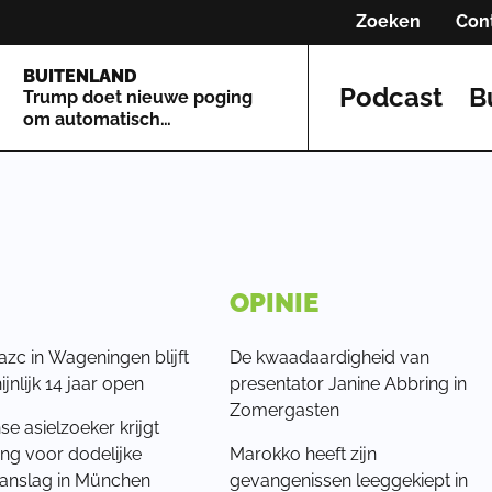
Zoeken
Con
BUITENLAND
Podcast
B
Trump doet nieuwe poging
om automatisch
staatsburgerschap te
beperken
OPINIE
k azc in Wageningen blijft
De kwaadaardigheid van
jnlijk 14 jaar open
presentator Janine Abbring in
Zomergasten
e asielzoeker krijgt
ng voor dodelijke
Marokko heeft zijn
aanslag in München
gevangenissen leeggekiept in