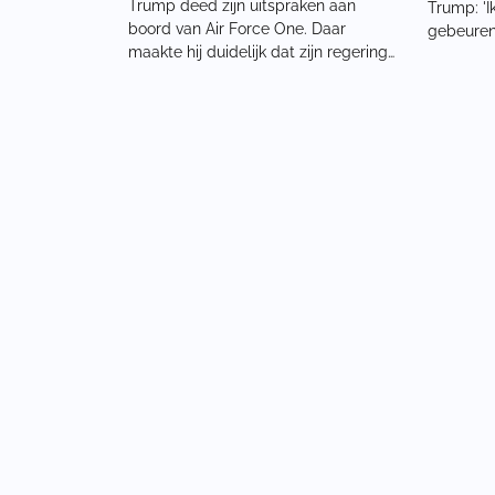
Trump deed zijn uitspraken aan
Trump: 'I
boord van Air Force One. Daar
gebeuren'
maakte hij duidelijk dat zijn regering
plan om 
een harde koers vaart tegenover
maken. T
linkse regeringen in Latijns-Amerika.
direct hul
De recente actie in Venezuela vormt
een man 
volgens hem geen geïsoleerd
kunnen zi
incident, maar p