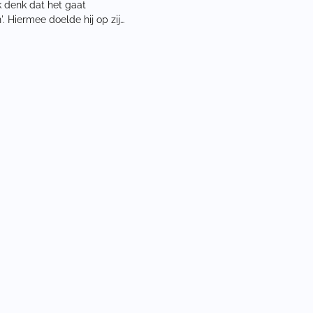
k denk dat het gaat
. Hiermee doelde hij op zijn
Groenland Amerikaans te
rump vroeg bovendien
p aan Rutte: 'Ik zit hier met
die heel behulpzaam zou
jn. We