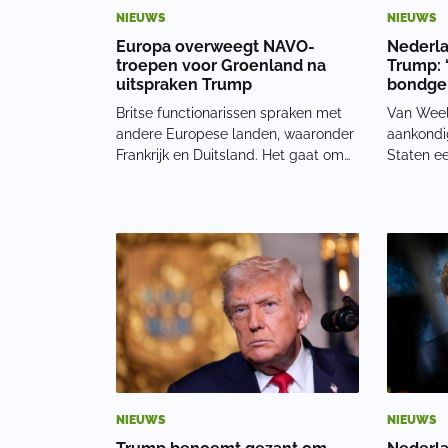
NIEUWS
NIEUWS
Europa overweegt NAVO-
Nederla
troepen voor Groenland na
Trump: ‘
uitspraken Trump
bondge
Britse functionarissen spraken met
Van Weel
andere Europese landen, waaronder
aankondi
Frankrijk en Duitsland. Het gaat om
Staten ee
verkennende gesprekken over een
procent w
mogelijke NAVO-missie. Die inzet
Europese 
zou kunnen bestaan uit militairen,
hebben g
oorlogsschepen en vliegtuigen om
Trump ma
de aanwezigh
bekend vi
en ko
NIEUWS
NIEUWS