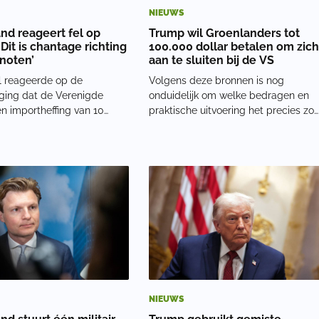
NIEUWS
nd reageert fel op
Trump wil Groenlanders tot
Dit is chantage richting
100.000 dollar betalen om zic
noten’
aan te sluiten bij de VS
 reageerde op de
Volgens deze bronnen is nog
ging dat de Verenigde
onduidelijk om welke bedragen en
n importheffing van 10
praktische uitvoering het precies zo
illen invoeren tegen
gaan. Wel is gesproken over
landen die militairen
eenmalige betalingen tussen de
estuurd naar Groenland.
10.000 en 100.000 dollar per
akte die maatregel
persoon. Groenland telt ongeveer
a zijn platform Truth Social
57.000 inwoners. Het idee word
NIEUWS