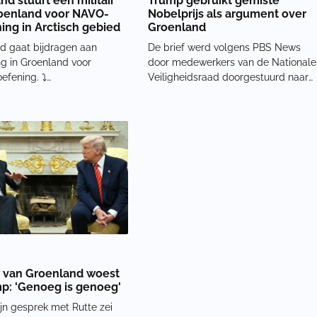
nd stuurt één militair
Trump gebruikt gemiste
oenland voor NAVO-
Nobelprijs als argument over
ing in Arctisch gebied
Groenland
d gaat bijdragen aan
De brief werd volgens PBS News
g in Groenland voor
door medewerkers van de Nationale
oefening. ⤵️
Veiligheidsraad doorgestuurd naar
ter.com/ZXRD6lM5dV —
meerdere Europese ambassadeurs
ekelmans (@DefensieMin)
in Washington. Trump verwijst daari
15, 2026 Naast Nederland
expliciet naar de Nobelprijs.
k Duitsland, het Verenigd
‘Aangezien uw land heeft besloten
k, Frankrijk, Noorwegen,
mij de Nobelprijs v
 van Groenland woest
p: 'Genoeg is genoeg'
ijn gesprek met Rutte zei