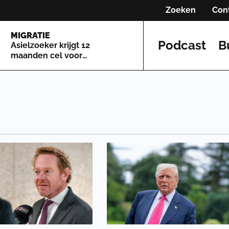
Zoeken
Con
MIGRATIE
Podcast
B
Asielzoeker krijgt 12
maanden cel voor
kopschoppen in Maastricht