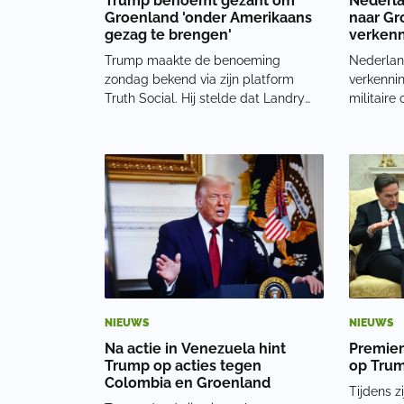
Trump benoemt gezant om
Nederla
Groenland 'onder Amerikaans
naar Gr
gezag te brengen'
verkenn
Trump maakte de benoeming
Nederlan
zondag bekend via zijn platform
verkennin
Truth Social. Hij stelde dat Landry
militaire 
het strategische belang van
pic.twit
Groenland begrijpt. Het eiland is een
Ruben Br
semi-autonoom gebied binnen het
January 
Deense koninkrijk. ‘We hebben
sturen oo
Groenland nodig’Trump liet z
Koninkrij
Zweden
NIEUWS
NIEUWS
Na actie in Venezuela hint
Premier
Trump op acties tegen
op Trum
Colombia en Groenland
Tijdens z