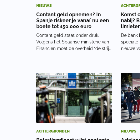
NIEUWS
ACHTERG
Contant geld opnemen? In
Komst c
Spanje riskeer je vanaf nu een
nabij? 
boete tot 150.000 euro
limiete
Contant geld staat onder druk.
De bank h
Volgens het Spaanse ministerie van
speciale 
Financiën moet de overheid “de strijd
nieuwe vo
aangaan met niet-geregistreerde
het recht
inkomsten en informele transacties”.
stellen 
Daarom gelden vanaf april strengere
betalingen
regels voor cash geld. Niet alleen
dat een 
grote
is dat er
ACHTERGRONDEN
NIEUWS