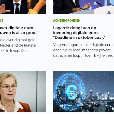
WS
ACHTERGRONDEN
over digitale euro:
Lagarde dringt aan op
uwen is al zo groot’
invoering digitale euro:
"Deadline in oktober 2025"
sie over digitaal geld
Volgens Lagarde is de digitale euro
 Nederland de laatste
geen nieuw idee, maar een project
er te leven. De
dat al jaren loopt. "Toen ik vijf en een
id over de inhoudelijke
half jaar geleden aantrad, was het a
 over de Central Bank Digital
in gang gezet," zei ze. Inmiddels
 (CDBC) neemt mondjes
werken ECB-bestuurders Fabio
 Tijdens een recent
Panetta en zijn opvolger Piero
amerdebat over de
Cipollo