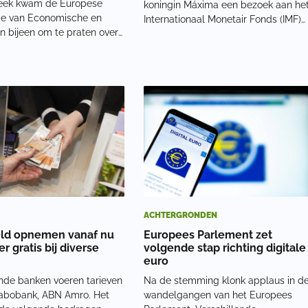
eek kwam de Europese
koningin Máxima een bezoek aan he
e van Economische en
Internationaal Monetair Fonds (IMF)
n bijeen om te praten over
in de Amerikaanse hoofdstad
le euro. Daar is besloten om
Washington D.C. Hier hield zij als
te gaan met de invoering
pleitbezorger van de Verenigde
llimieten en de opheffing
Naties een toespraak over 'central
nonimiteitsbeginsel. De
bank digital currency' (
 gaan re
ACHTERGRONDEN
ld opnemen vanaf nu
Europees Parlement zet
r gratis bij diverse
volgende stap richting digitale
euro
nde banken voeren tarieven
Na de stemming klonk applaus in d
 Rabobank, ABN Amro. Het
wandelgangen van het Europees