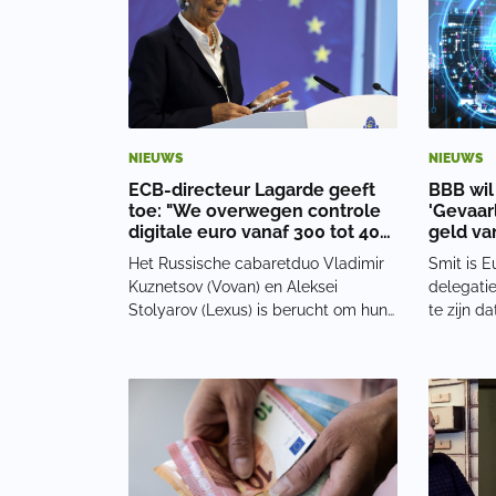
NIEUWS
NIEUWS
ECB-directeur Lagarde geeft
BBB wil
toe: "We overwegen controle
'Gevaar
digitale euro vanaf 300 tot 400
geld va
euro"
Het Russische cabaretduo Vladimir
Smit is E
Kuznetsov (Vovan) en Aleksei
delegatie
Stolyarov (Lexus) is berucht om hun
te zijn d
telefoongesprekken met prominente
voorstel 
individuen. Het duo heeft onder
ingediend
valse voorwendselen al grote namen
onze ECR
kunnen spreken, zoals Michail
ingediend
Gorbatsjov, prins Ha
experime