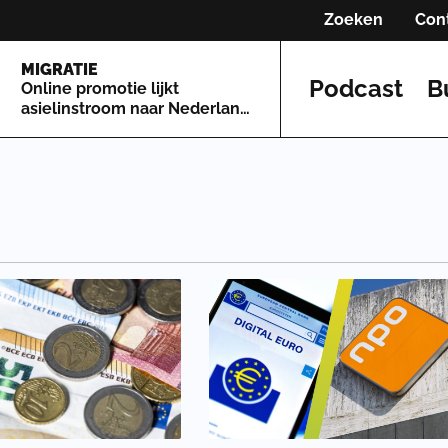
Zoeken
Con
MIGRATIE
Podcast
B
Online promotie lijkt
asielinstroom naar Nederland
te stimuleren: 'De deur staat
open'