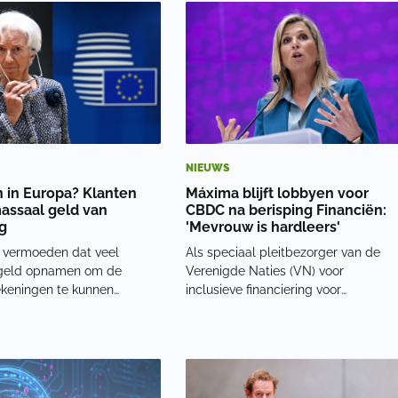
ngen (huis, school, werk, de
supermarkten, discounters en online
kt, de bioscoop) op maxim
winkels om deze digitale munt te
accepteren. Het doel
NIEUWS
 in Europa? Klanten
Máxima blijft lobbyen voor
assaal geld van
CBDC na berisping Financiën:
g
'Mevrouw is hardleers'
n vermoeden dat veel
Als speciaal pleitbezorger van de
geld opnamen om de
Verenigde Naties (VN) voor
ekeningen te kunnen
inclusieve financiering voor
Anderzijds zijn mensen
ontwikkeling (UNSGSA) heeft
hun hoede na het omvallen
koningin Máxima al meermaals
e banken als SVB en Credit
gepleit voor de invoering van de
ot slot kan ook lage rente
digitale euro. Maar dit heeft al
elen, schrijft Finan
meermaals tot Kamervragen geleid.