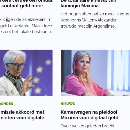
ekers vertrekken omdat
De totalitaire knieval van
 contant geld meer
koningin Máxima
Het begon allemaal zo mooi in 2002
 krijgen de asielzoekers in
Kroonprins Willem-Alexander
fgeld uitbetaald. Maar deze
trouwde met zijn Argentijnse
loot het lokale bestuur in
verloofde in een Amsterdamse kerk.
r te stappen van contant
Máxima liet een traan bij een tango,
r een betaalpas. Volgens
ontpopte zich tot publiekslieveling,
neel is dit een effectieve
en schonk het leven aan drie
l tegen de verduistering
dochters. Het leek
RONDEN
NIEUWS
missie akkoord met
Kamervragen na pleidooi
mieten voor digitale
Máxima voor digitaal geld
Twee weken geleden bracht