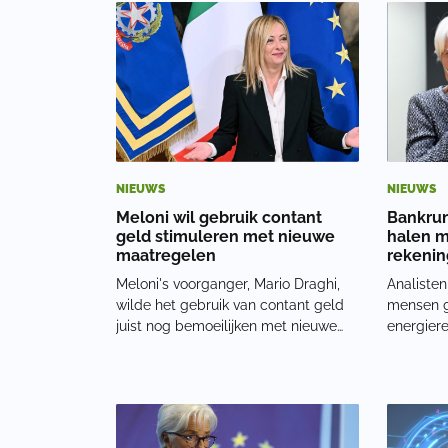
digitaal geld, vooral in
voorzieni
ontwikkelingslanden. Maar sinds een
supermar
kleine twee jaar ligt
NIEUWS
NIEUWS
Meloni wil gebruik contant
Bankrun
geld stimuleren met nieuwe
halen m
maatregelen
rekenin
Meloni's voorganger, Mario Draghi,
Analiste
wilde het gebruik van contant geld
mensen 
juist nog bemoeilijken met nieuwe
energier
beperkende maatregelen. Maar dit
betalen. 
gaat niet door. Sterker nog: Meloni
meer op 
wil versoepelingen gaan doorvoeren,
van grot
schrijft The European Conservative.
Suisse. T
In ha
een rol sp