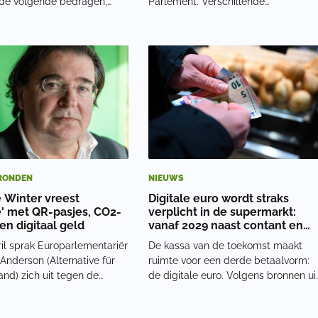
de volgende bedragen,
Parlement. Verschillende
Guldencourant. '1. ABN
Europarlementariërs spraken over
s je bij ABN AMRO meer
een ‘historische dag’ en steunden d
500 per jaar opneemt,
verdere uitrol van de digitale euro.
osten van €5 per transactie
Critici wijzen er echter op dat de
procent van he
digitale euro meer
RONDEN
NIEUWS
 Winter vreest
Digitale euro wordt straks
ie' met QR-pasjes, CO2-
verplicht in de supermarkt:
en digitaal geld
vanaf 2029 naast contant en
pin
il sprak Europarlementariër
De kassa van de toekomst maakt
 Anderson (Alternative für
ruimte voor een derde betaalvorm:
nd) zich uit tegen de
de digitale euro. Volgens bronnen ui
 '15 minuten-steden'. Dit
Brussel komt er vanaf 2029 een
ale smart cities waarbij alle
Europese verplichting voor