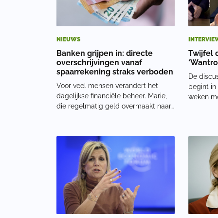
NIEUWS
INTERVIE
Banken grijpen in: directe
Twijfel 
overschrijvingen vanaf
‘Wantro
spaarrekening straks verboden
De discus
Voor veel mensen verandert het
begint in
dagelijkse financiële beheer. Marie,
weken me
die regelmatig geld overmaakt naar
bezorgdhe
haar kinderen, zegt tegenover
invulling
Perfolax: ‘Het is alsof ze een deel
Currency
van mijn financiële vrijheid
maat toe.
wegnemen.’ Alle geldstromen via
Tweede K
betaalrekeningDe nie
toekom