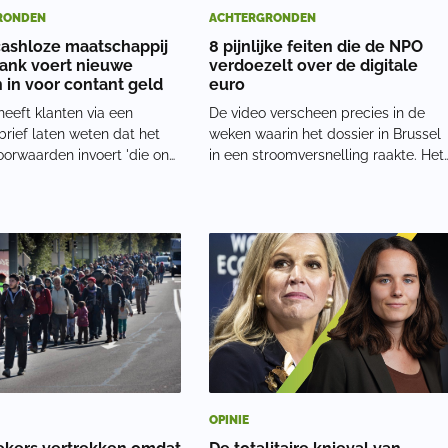
RONDEN
ACHTERGRONDEN
ashloze maatschappij
8 pijnlijke feiten die de NPO
Bank voert nieuwe
verdoezelt over de digitale
n in voor contant geld
euro
eeft klanten via een
De video verscheen precies in de
brief laten weten dat het
weken waarin het dossier in Brussel
orwaarden invoert 'die ons
in een stroomversnelling raakte. Het
 geven om limieten te
Europees Parlement stemde eerder
aan inkomende en uitgaande
deze maand met 416 tegen 169
.' In de brief valt te lezen
stemmen in met de komst van de
van de nieuwe maatregelen
digitale euro. Twee weken daarvoor
had de bevoegde
OPINIE