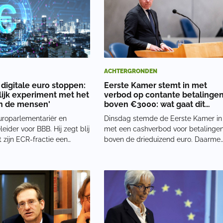
Ond
ACHTERGRONDEN
 digitale euro stoppen:
Eerste Kamer stemt in met
lijk experiment met het
verbod op contante betalinge
n de mensen'
boven €3000: wat gaat dit
betekenen?
uroparlementariër en
Dinsdag stemde de Eerste Kamer in
leider voor BBB. Hij zegt blij
met een cashverbod voor betalinge
at zijn ECR-fractie een
boven de drieduizend euro. Daarme
tot verwerping heeft
wordt het voor criminelen lastiger
. 'Ik ben heel tevreden dat
om contant geld wit te wassen via
-fractie een verwerping
dure goederen. De ministers van
 om dit heilloze gevaarlijk
Financiën en Justitie willen hiermee
nt
vooral d