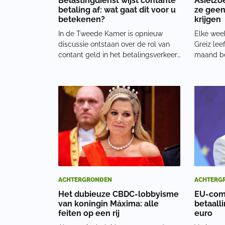
Belastingdienst wijst contante
Asielzo
betaling af: wat gaat dit voor u
ze geen
betekenen?
krijgen
In de Tweede Kamer is opnieuw
Elke week
discussie ontstaan over de rol van
Greiz lee
contant geld in het betalingsverkeer.
maand bes
Aanleiding is een klacht van een
Greiz ove
thuiskapper die in 2022, 2023 en 2024
geld naa
haar omzetbelasting,
het perso
inkomstenbelasting en premies
maatrege
contant betaalde. De fisc
van
ACHTERGRONDEN
ACHTERG
Het dubieuze CBDC-lobbyisme
EU-com
van koningin Máxima: alle
betaalli
feiten op een rij
euro