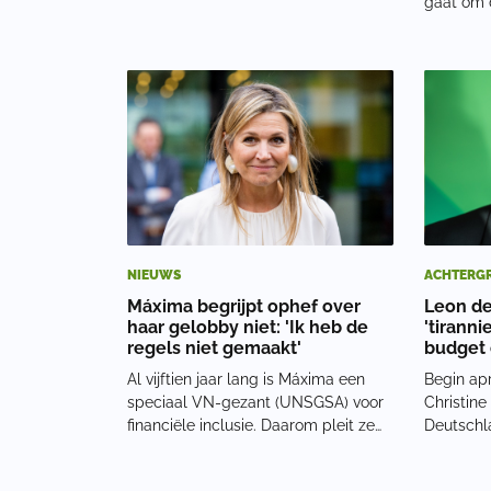
gaat om 
doelen, maar opmerkelijk genoeg
aldus de 
profiteert met name het Koningshuis
AMRO: Al
van deze regeling, aldus Story. Het
dan €17.
gaat volgens het blad om tientallen
worden k
miljoenen waar
plus 0,5 
NIEUWS
ACHTERG
Máxima begrijpt ophef over
Leon de
haar gelobby niet: 'Ik heb de
'tirann
regels niet gemaakt'
budget 
Al vijftien jaar lang is Máxima een
Begin apr
speciaal VN-gezant (UNSGSA) voor
Christine
financiële inclusie. Daarom pleit ze
Deutschla
op internationale congressen
zogeheten
regelmatig voor de invoering van
zijn speci