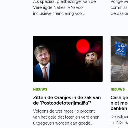
Als speciaal pleitbezorger van de
Vorige w
Verenigde Naties (VN) voor
commissi
inclusieve financiering voor
Geldzake
ontwikkeling (UNSGSA) heeft
de digita
koningin Máxima al meermaals
akkoord 
gepleit voor de invoering van de
van betaa
digitale euro. Zo stelde ze in oktober,
van het a
bij een bezoek aan het Interna
besluiten
NIEUWS
NIEUWS
Zitten de Oranjes in de zak van
Cash ge
de 'Postcodeloterijmaffia'?
niet mee
banken
Volgens de wet moet 40 procent
De volge
van het geld dat loterijen verdienen
in: ING,
uitgegeven worden aan goede