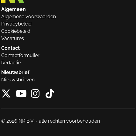
Algemeen
Algemene voorwaarden
Privacybeleid
Cookiebeleid
Vacatures
Contact
Contactformulier
Redactie
Nieuwsbrief
Nieuwsbrieven
X van NieuwRechts
Instagram van Nieuw
Tiktok van Nieuw
Youtube van NieuwRecht
© 2026 NR B.V. - alle rechten voorbehouden