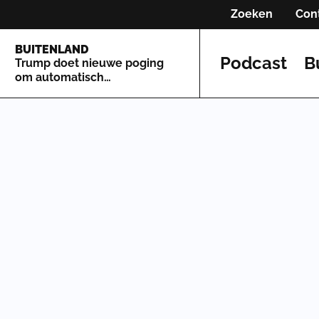
Zoeken
Con
BUITENLAND
Podcast
B
Trump doet nieuwe poging
om automatisch
staatsburgerschap te
beperken