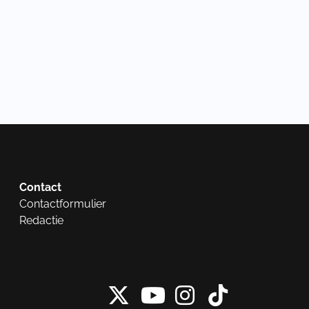
Contact
Contactformulier
Redactie
X van NieuwRech
Instagram 
Tiktok 