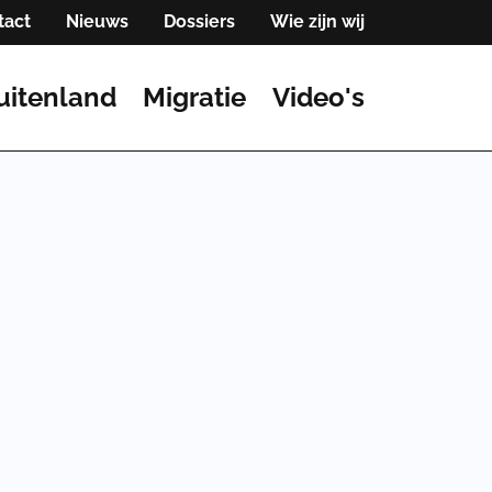
tact
Nieuws
Dossiers
Wie zijn wij
uitenland
Migratie
Video's