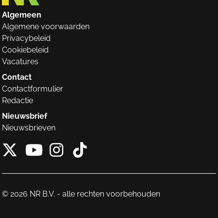
Algemeen
Algemene voorwaarden
Privacybeleid
Cookiebeleid
Vacatures
Contact
Contactformulier
Redactie
Nieuwsbrief
Nieuwsbrieven
X van NieuwRechts
Instagram van Nieuw
Tiktok van Nieuw
Youtube van NieuwRecht
© 2026 NR B.V. - alle rechten voorbehouden