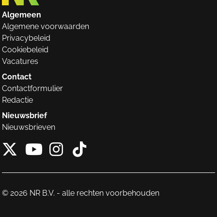
Algemeen
Algemene voorwaarden
Privacybeleid
Cookiebeleid
Vacatures
Contact
Contactformulier
Redactie
Nieuwsbrief
Nieuwsbrieven
X van NieuwRechts
Instagram van Nieuw
Tiktok van Nieuw
Youtube van NieuwRecht
© 2026 NR B.V. - alle rechten voorbehouden