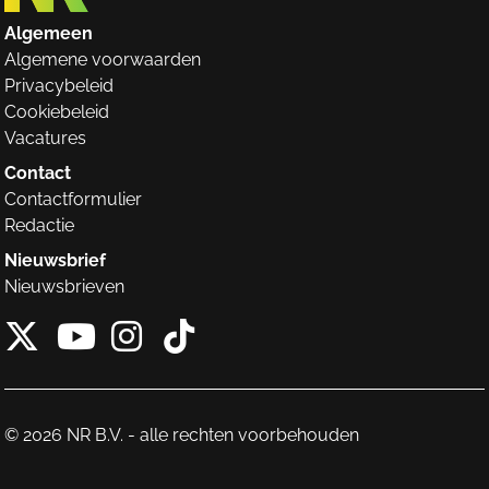
Algemeen
Algemene voorwaarden
Privacybeleid
Cookiebeleid
Vacatures
Contact
Contactformulier
Redactie
Nieuwsbrief
Nieuwsbrieven
X van NieuwRechts
Instagram van Nieuw
Tiktok van Nieuw
Youtube van NieuwRecht
© 2026 NR B.V. - alle rechten voorbehouden