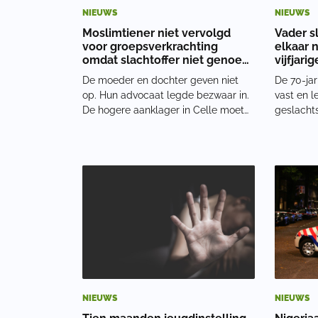
NIEUWS
NIEUWS
Moslimtiener niet vervolgd
Vader sl
voor groepsverkrachting
elkaar 
omdat slachtoffer niet genoeg
vijfjari
huilde
De moeder en dochter geven niet
De 70-jar
op. Hun advocaat legde bezwaar in.
vast en l
De hogere aanklager in Celle moet
geslachts
nu beslissen over een aanklacht.
korte bro
Frida eist gerechtigheid. ‘Ze moeten
park zag
een straf krijgen voor wat ze mij
stapte m
hebben aangedaan,’ zegt zij. Een van
sloeg hem
de jonge
naar het 
NIEUWS
NIEUWS