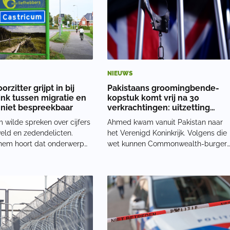
NIEUWS
rzitter grijpt in bij
Pakistaans groomingbende-
ink tussen migratie en
kopstuk komt vrij na 30
niet bespreekbaar
verkrachtingen: uitzetting
onmogelijk
 wilde spreken over cijfers
Ahmed kwam vanuit Pakistan naar
eld en zedendelicten.
het Verenigd Koninkrijk. Volgens die
hem hoort dat onderwerp
wet kunnen Commonwealth-burger
een debat over
die vóór 1973 naar het land kwamen,
iligheid. Vanaf het
niet zomaar worden verwijderd.
t hij deze lijn inzette,
Daardoor komt hij vrij in de
orde-ingrepen. De
samenleving, maar wel met
r, PvdA’er José Smits, gebrui
avondklokken, uitsluitingsz