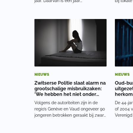
jaar. Daarvan is één jaar
bij lokal
voorwaardelijk met een proeftijd van
van een n
drie jaar. De man moet ook
stellen d
medische hulp zoeken en zijn
aangedro
slachtoffers vergoeden. Incident op
het jeug
drukke avondHet incident vo
Wutzkyal
NIEUWS
NIEUWS
Zwitserse Politie slaat alarm na
Oud-bu
grootschalige misbruikzaken:
uitgeze
'We hebben het niet onder
herkoms
controle'
verkrac
Volgens de autoriteiten zijn in de
De 44-ja
regio’s Genève en Vaud ongeveer 90
of 2004 v
jongeren betrokken geraakt bij zware
Verenigd 
vormen van uitbuiting. Toch ligt het
Daarna bl
werkelijke aantal vermoedelijk veel
land en 