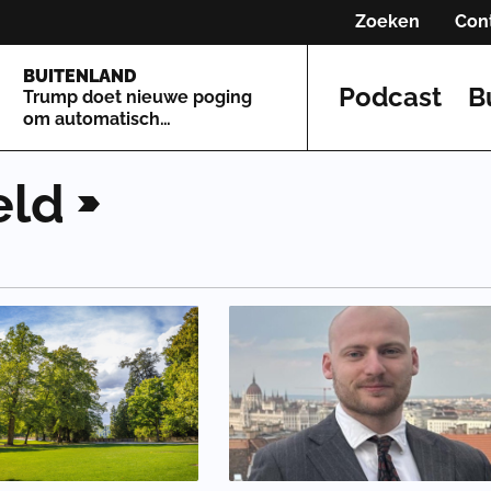
Zoeken
Con
BUITENLAND
Podcast
B
Trump doet nieuwe poging
om automatisch
staatsburgerschap te
beperken
eld