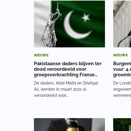
hoger, meldt Junge Freiheit.
als onde
Politiewoordvoerder Marc Zingg
cafés in
stelde: ‘D
en wer
NIEUWS
NIEUWS
Pakistaanse daders blijven ter
Burgem
dood veroordeeld voor
vuur: 4
groepsverkrachting Franse
groomin
toeriste
ontken
De daders, Abid Malhi en Shafqat
De Londe
Ali, werden in maart 2021 al
ongeveer
veroordeeld voor
vermeend
groepsverkrachting, ontvoering,
kinderen
beroving en terrorismefeiten. Zij
derde da
kregen toen de doodstraf. De
voor moge
verdediging ging in beroep en stelde
gaat om d
dat er gaten zaten in het verhaal van
het Open