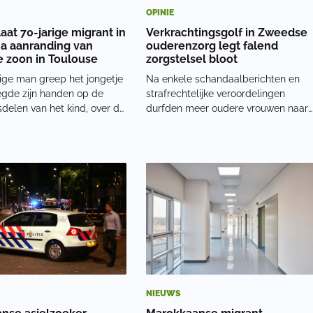
OPINIE
aat 70-jarige migrant in
Verkrachtingsgolf in Zweedse
na aanranding van
ouderenzorg legt falend
ge zoon in Toulouse
zorgstelsel bloot
ige man greep het jongetje
Na enkele schandaalberichten en
egde zijn handen op de
strafrechtelijke veroordelingen
delen van het kind, over de
durfden meer oudere vrouwen naar
ek heen. Getuigen in het
voren te komen met hun ervaringen.
en het gebeuren. De vader
Sindsdien hebben nog meer
eteen op de man af en
vrouwen de moed gevonden om zic
 herhaaldelijk. Slachtoffer
uit te spreken. Oudere vrouwen, die
z
na een vol werkend leve
NIEUWS