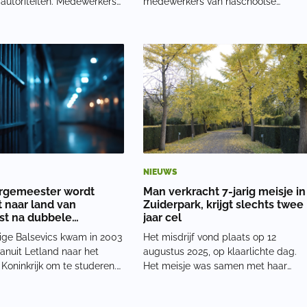
e autoriteiten. Medewerkers
medewerkers van naschoolse
abijgelegen instelling
opvang in Parijs. Zij worden verdach
at zij herhaaldelijk hebben
van seksueel misbruik van kinderen.
ngen op actie. Toch zou
Veel gezinnen maken zich daardoor
dcentrum aan de
zorgen. Tegen die achtergrond
lee in Neuk
leidde het standp
NIEUWS
rgemeester wordt
Man verkracht 7-jarig meisje in
t naar land van
Zuiderpark, krijgt slechts twee
t na dubbele
jaar cel
hting in VK
rige Balsevics kwam in 2003
Het misdrijf vond plaats op 12
anuit Letland naar het
augustus 2025, op klaarlichte dag.
Koninkrijk om te studeren.
Het meisje was samen met haar
eef hij als EU-burger in het
moeder in het park en zocht naar
bouwde hij een bestaan op
kikkers toen ze even uit het zicht