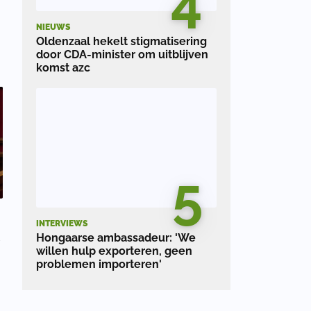
4
e
NIEUWS
Oldenzaal hekelt stigmatisering
door CDA-minister om uitblijven
komst azc
5
INTERVIEWS
l
Hongaarse ambassadeur: 'We
willen hulp exporteren, geen
problemen importeren'