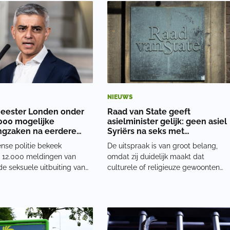
rnemer. Hij bezat meerdere
verdween. De verdachte sprak haar
 de omgeving van Wisbech
aan en trok haar een rietkraag in.
Haar moeder lag o
NIEUWS
eester Londen onder
Raad van State geeft
.000 mogelijke
asielminister gelijk: geen asiel
gzaken na eerdere
Syriërs na seks met
ning
minderjarigen
nse politie bekeek
De uitspraak is van groot belang,
 12.000 meldingen van
omdat zij duidelijk maakt dat
e seksuele uitbuiting van
culturele of religieuze gewoonten
 sinds 2010. Ongeveer een
geen vrijbrief zijn als het gaat om
arvan is nu aangemerkt
seks met kinderen. De vier mannen
lijke herbeoordeling. Het
sloten tussen 2010 en 2022 in Syrië
ossiers waarin de politie of
en Turkije een zogenoemd
baar Minister
‘kindhuwelijk’. De me