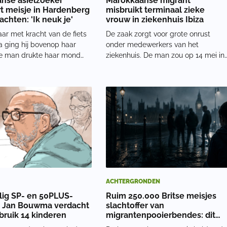
anse asielzoeker
Marokkaanse migrant
t meisje in Hardenberg
misbruikt terminaal zieke
achten: 'Ik neuk je'
vrouw in ziekenhuis Ibiza
haar met kracht van de fiets
De zaak zorgt voor grote onrust
a ging hij bovenop haar
onder medewerkers van het
De man drukte haar mond
ziekenhuis. De man zou op 14 mei in
at ze bijna geen lucht meer
de vroege ochtend zonder
elijk betastte hij het
toestemming het ziekenhuis zijn
 officier van justitie zegt
binnengekomen. Volgens het
otief heel duidelijk is. De ve
politieonderzoek passeerde hij
meerdere controlepunten zonder te
worden
ACHTERGRONDEN
ig SP- en 50PLUS-
Ruim 250.000 Britse meisjes
d Jan Bouwma verdacht
slachtoffer van
bruik 14 kinderen
migrantenpooierbendes: dit
moet u weten