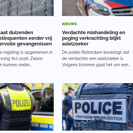
NIEUWS
laat duizenden
Verdachte mishandeling en
linquenten eerder vrij
poging verkrachting blijkt
ervolle gevangenissen
asielzoeker
e regeling is opgenomen in
De politie Rotterdam bevestigt dat
ncing Act 2026. Zware
de verdachte een asielzoeker is.
en kunnen onder
Volgens bronnen gaat het om een
den na de helft van hun
zogenoemde ‘veiligelander’ uit
den vrijgelaten, in plaats
Marokko. Dat zijn asielzoekers die
ee derde. Bij lichtere
een aanvraag indienen, maar
n kan vrijlating al na een
doorgaans geen recht hebben om i
 de straf volgen
Nederland te blijven,