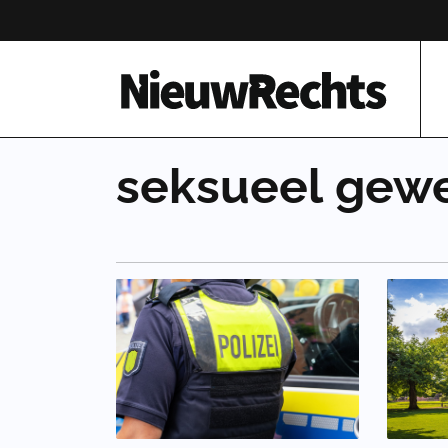
Homepage van NieuwRechts
seksueel
gew