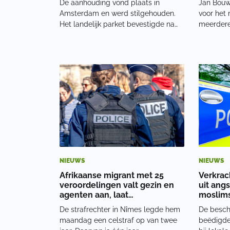
De aanhouding vond plaats in
Jan Bouw
Amsterdam en werd stilgehouden.
voor het 
Het landelijk parket bevestigde na
meerdere
vragen van De Telegraaf dat een 74-
om het be
jarige man is opgepakt. Meerdere
wordt in
bronnen zeggen dat het om Hans V.
Pieter B
gaat, die eerder in Nederland, de
onderzoe
Filipijnen en Keni
aangehou
NIEUWS
NIEUWS
Afrikaanse migrant met 25
Verkrac
veroordelingen valt gezin en
uit angs
agenten aan, laat
moslim
geslachtsdeel zien
De strafrechter in Nîmes legde hem
De besch
maandag een celstraf op van twee
beëdigde 