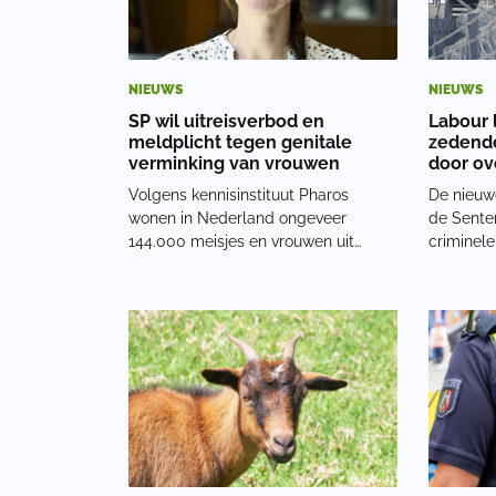
NIEUWS
NIEUWS
SP wil uitreisverbod en
Labour 
meldplicht tegen genitale
zedende
verminking van vrouwen
door ov
Volgens kennisinstituut Pharos
De nieuw
wonen in Nederland ongeveer
de Sente
144.000 meisjes en vrouwen uit
criminel
landen waar genitale verminking
voorwaar
voorkomt. Ruim 43.000 van hen
straf wor
zouden al zijn verminkt. SP-Kamerlid
van na tw
Sarah Dobbe noemt het probleem
misdrijve
daarom urgent en vindt dat het
derde van