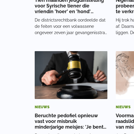
Tien maanden jeugdinstelling
Nigeria
voor Syrische tiener die
probeer
vriendin 'hoer' en 'hond'
te verkr
noemde bij verkrachting
De districtsrechtbank oordeelde dat
Hij trok 
de feiten voor een volwassene
af. Daarn
ongeveer zeven jaar gevangenisstraf
liggen. 
zouden betekenen. Door de leeftijd
dicht zod
van de dader bleef de straf beperkt
kreeg. Teg
tot toezicht. Het openbaar ministerie
meisje. De
ging in beroep. Het hof van beroep
dat het m
verv
NIEUWS
NIEUWS
Beruchte pedofiel opnieuw
Voormal
vast voor misbruik
raadsli
minderjarige meisjes: 'Je bent
van mis
een monster'