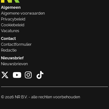
Algemeen
Algemene voorwaarden
Privacybeleid
Cookiebeleid
Vacatures
Contact
Contactformulier
Redactie
Nieuwsbrief
Nieuwsbrieven
X van NieuwRechts
Instagram van Nieuw
Tiktok van Nieuw
Youtube van NieuwRecht
© 2026 NR B.V. - alle rechten voorbehouden