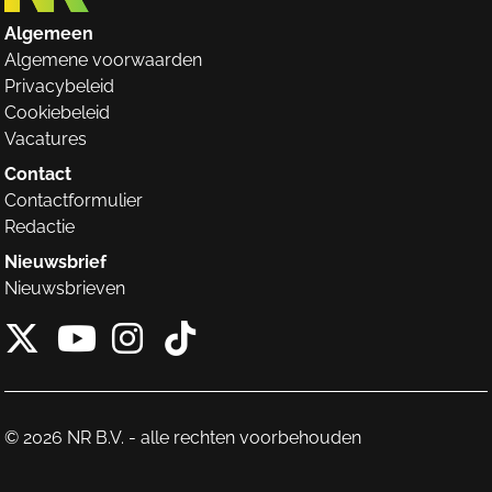
Algemeen
Algemene voorwaarden
Privacybeleid
Cookiebeleid
Vacatures
Contact
Contactformulier
Redactie
Nieuwsbrief
Nieuwsbrieven
X van NieuwRechts
Instagram van Nieuw
Tiktok van Nieuw
Youtube van NieuwRecht
© 2026 NR B.V. - alle rechten voorbehouden