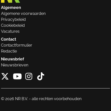
Algemeen
Algemene voorwaarden
Privacybeleid
Cookiebeleid
Vacatures
Contact
Contactformulier
Redactie
Nieuwsbrief
Nieuwsbrieven
X van NieuwRechts
Instagram van Nieuw
Tiktok van Nieuw
Youtube van NieuwRecht
© 2026 NR B.V. - alle rechten voorbehouden