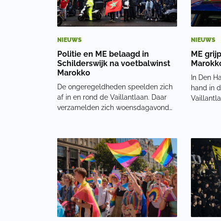
NIEUWS
NIEUWS
Politie en ME belaagd in
ME grijp
Schilderswijk na voetbalwinst
Marokko
Marokko
In Den Ha
De ongeregeldheden speelden zich
hand in d
af in en rond de Vaillantlaan. Daar
Vaillant
verzamelden zich woensdagavond
verzameld
honderden mensen. Auto’s reden
fluitsign
toeterend door de straat. Op
werd zwa
autodaken stonden feestvierders
gegooid, 
met vlaggen te zwaaien. Op straat
omstande
werd uitbundig gefeest.