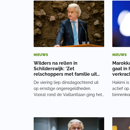
15, 2026 
die ochtend zeventien mensen
achtergro
aangehouden. Twee van hen scho
moslim, 
NIEUWS
NIEUWS
Wilders na rellen in
Marokka
Schilderswijk: ‘Zet
gaat in
relschoppers met familie uit
verkrac
naar Marokko’
De viering liep dinsdagochtend uit
Hakimi i
op ernstige ongeregeldheden.
actief op
Vooral rond de Vaillantlaan ging het
binnenkor
mis. De Mobiele Eenheid moest
tegen het
ingrijpen met charges. Ook werd een
de sport
waterkanon ingezet om de menigte
toernooi i
uit elkaar te drijven. Rellen na
strafzaak
Marokko-zegeDe po
in de be