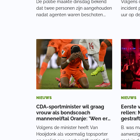
De politie maakte dinsdag bekend
Volgens d
dat twee personen zijn aangehouden
incident 
nadat agenten waren beschoten.
uur op de
Omdat op dat moment niet duidelijk
Nederlan
was waarmee was geschoten, werd
Marokko h
de Benaderingstechniek Gevaarlijke
een man 
Verdachten (BTGV) toegepast.
mobiele 
Daarbij hielden agen
tien minu
NIEUWS
NIEUWS
CDA-sportminister wil graag
Eerste 
vrouw als bondscoach
rellen:
mannenelftal Oranje: 'Wen er
gestraf
maar aan'
Volgens de minister heeft Van
B. was m
Hooijdonk als voormalig topsporter
aanwezig 