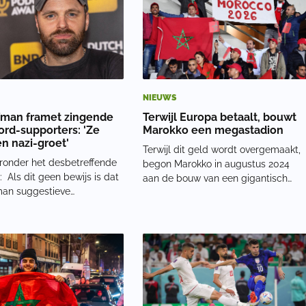
NIEUWS
man framet zingende
Terwijl Europa betaalt, bouwt
rd-supporters: 'Ze
Marokko een megastadion
n nazi-groet'
Terwijl dit geld wordt overgemaakt,
eronder het desbetreffende
begon Marokko in augustus 2024
is dat
aan de bouw van een gigantisch
an suggestieve
stadion. Het project, dat in 2028
tiek’ bedrijft weet ik het ook
klaar moet zijn, kost 456 miljoen eur
. Wat een treurwilg is dat
en moet plaats bieden aan 115.000
.twitter.com/Te2JYLn3Hl —
toeschouwers. Het Grand Stade
rges (@BonitoBorges)
Hassan II wordt
 27,