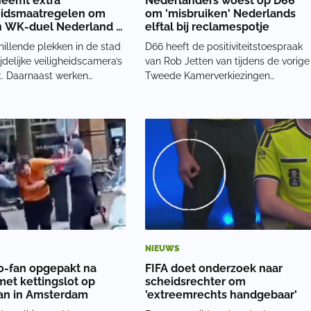
 neemt extra
Nederlanders woest op D66
eidsmaatregelen om
om 'misbruiken' Nederlands
 WK-duel Nederland -
elftal bij reclamespotje
o
illende plekken in de stad
D66 heeft de positiviteitstoespraak
jdelijke veiligheidscamera’s
van Rob Jetten van tijdens de vorige
t. Daarnaast werken
Tweede Kamerverkiezingen
 politie, hulpdiensten,
vermengd met nostalgische beelde
erkers, buurtvrijwilligers,
van het Nederlandse elftal. Onder
raatstewards, ondernemers
de slogan 'Samen. Als één Team
ers samen om de openbare
Nederland. Het kan wél!'. Echter valt
bew
de clip helemaa
NIEUWS
-fan opgepakt na
FIFA doet onderzoek naar
met kettingslot op
scheidsrechter om
an in Amsterdam
'extreemrechts handgebaar'