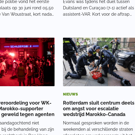
e politie vond het eerste
Evans was tijdens het duel tussen
plaats op 30 juni rond 05.50
Duitsland en Curaçao (7-1) actief als
 Van Woustraat, kort nadat
assistent-VAR. Kort voor de aftrap
d het WK-duel van
werden de videoscheidsrechters in
ad verloren. Daarbij werd
beeld gebracht voor de
met geweld van zijn
televisiekijkers. Op dat moment
telefoon beroofd. Ongeveer
maakte Evans met zijn rechterhand
ten late
een gebaar dat tot d
NIEUWS
veroordeling voor WK-
Rotterdam sluit centrum deels
 Marokko-supporter
om angst voor escalatie
t geweld tegen agenten
wedstrijd Marokko-Canada
aandagochtend niet
Normaal gesproken worden in de
bij de behandeling van zijn
weekenden al verschillende straten