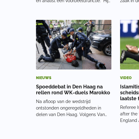
en analist een voorbeeldfunctie. “Hij
zaak in d
heeft een voorbeeldfunctie en ik
Ook had 
verwacht dat hij zich daarvan
ingescha
bewust is.” Sterk vindt het opvallend
spreken. D
dat de discussie nu ontstaat, terwijl
reageerde
mannelij
vandaag 
NIEUWS
VIDEO
Spoeddebat in Den Haag na
Islamit
rellen rond WK-duels Marokko
scheids
laatste 
Na afloop van de wedstrijd
Referee 
ontstonden ongeregeldheden in
after the
delen van Den Haag. Volgens Van
England
Zanen werden agenten bekogeld
pic.twit
met zwaar vuurwerk, stenen, glas en
Artan Fa
andere voorwerpen. In totaal werden