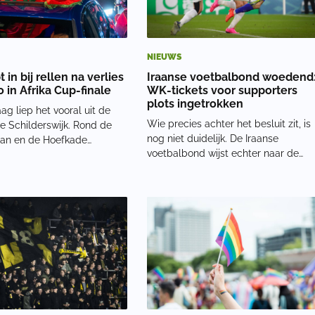
NIEUWS
t in bij rellen na verlies
Iraanse voetbalbond woedend
 in Afrika Cup-finale
WK-tickets voor supporters
plots ingetrokken
ag liep het vooral uit de
Wie precies achter het besluit zit, is
e Schilderswijk. Rond de
nog niet duidelijk. De Iraanse
laan en de Hoefkade
voetbalbond wijst echter naar de
en zich kort na het laatste
Verenigde Staten. De spanningen
aal groepen jongeren. Er
tussen beide landen zijn hoog
ar vuurwerk afgestoken en
vanwege de oorlogssituatie tussen
ook richting agenten en
Iran en de VS. De
rs. De
wereldvoetbalbond FIFA en de Ame