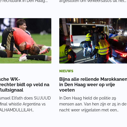
e rechtbank in Den Haag.
afgesloten om verkeersaso’s uit het
hij geen advocaat
centrum te weren, waaronder de
keld om namens hem te
Kruiskade. Voor de achtste finale va
e officier van justitie
Marokko komt daar nu een groot
 geïrriteerd: ‘Hij had zich
deel van de binnenstad bij. De
op de zitting moe
wedstrijd begint
NIEUWS
ische WK-
Bijna alle rellende Marokkane
rechter bidt op veld na
in Den Haag weer op vrije
fluitsignaal
voeten
Ismael Elfath does SUJUUD
In Den Haag hield de politie 29
 final whistle Argentina vs
mensen aan. Van hen zijn er 25 in de
 ALHAMDULLILAH
nacht weer vrijgelaten met een
ter.com/Us9Lo1wjE8 — Omar
boete, meldt het ANP. Over de vier
npage (@OmarArtand1) July
andere verdachten was