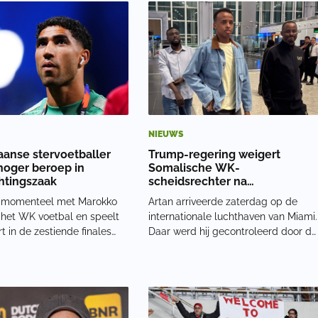
Het gebaar past bij de
zondagochtend nog niet bekend of
nd van Elfath. Hij is
zij nog vastzaten. De onrust ontston
geboren in Casabla
rond de Vaillantlaan e
NIEUWS
anse stervoetballer
Trump-regering weigert
 hoger beroep in
Somalische WK-
htingszaak
scheidsrechter na
veiligheidscontrole: ‘De wet
s momenteel met Marokko
Artan arriveerde zaterdag op de
blijft de wet’
 het WK voetbal en speelt
internationale luchthaven van Miami.
t in de zestiende finales
Daar werd hij gecontroleerd door de
 Nederlands elftal. Terwijl
Amerikaanse douanedienst CBP. Na
ieve aandacht op het
de screening kreeg hij geen
s gericht, blijft ook de
toestemming om de Verenigde
 rond de verdediger volop
Staten binnen te komen.
lang
Wereldvoetbalbond FIFA besloot h