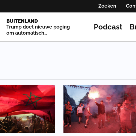
Zoeken
Con
BUITENLAND
Podcast
B
Trump doet nieuwe poging
om automatisch
staatsburgerschap te
beperken