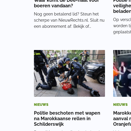
Waar komt de D66-haat voor
Politie
boeren vandaan?
veiligh
beladen
Nog geen betalend lid? Steun het
Marokk
Op versch
scherpe van NieuwRechts.nl. Sluit nu
worden ti
een abonnement af: Bekijk of
geplaats
beluister het nu ook op Spotify:
gemeente,
jongerenw
winkelst
en inwon
orde te 
NIEUWS
NIEUWS
Politie beschoten met wapen
Marokko
na Marokkaanse rellen in
aanval 
Schilderswijk
Oranjef