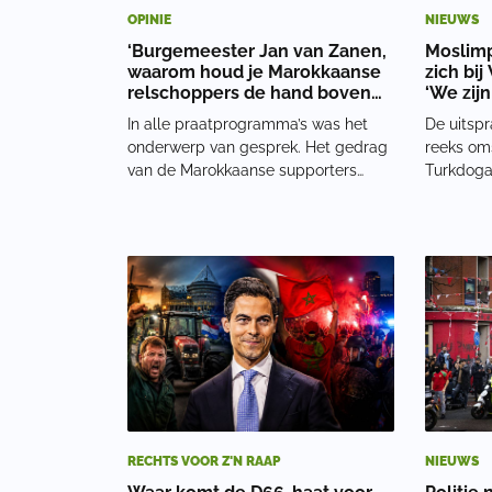
OPINIE
NIEUWS
‘Burgemeester Jan van Zanen,
Moslimpa
waarom houd je Marokkaanse
zich bi
relschoppers de hand boven
‘We zij
het hoofd?’
In alle praatprogramma’s was het
De uitspr
onderwerp van gesprek. Het gedrag
reeks oms
van de Marokkaanse supporters
Turkdoga
tijdens het WK. Journalist Nordin
politicus
Ghouddani van Mocro Inside
door hard
meende dat we er niet zo zwaar aan
Nederland
moesten tillen. Hij typeerde de
stelsel. 
relschoppers als jonge jo
video da
RECHTS VOOR Z'N RAAP
NIEUWS