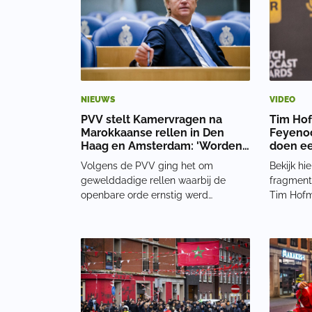
NIEUWS
VIDEO
PVV stelt Kamervragen na
Tim Hof
Marokkaanse rellen in Den
Feyenoo
Haag en Amsterdam: 'Worden
doen ee
ze gedenaturaliseerd?'
Volgens de PVV ging het om
Bekijk hi
gewelddadige rellen waarbij de
fragment: Als dit geen bewijs 
openbare orde ernstig werd
Tim Hofm
verstoord. In beide steden moest de
‘journalis
politie ingrijpen. De partij vraagt de
niet meer
minister-president of hij bekend is
zeg. pic
met de gebeurtenissen en met het
BokitoBo
geweld dat daarbij is
November