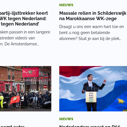
NIEUWS
rtij-lijsttrekker keert
Massale rellen in Schilderswijk
j WK tegen Nederland:
na Marokkaanse WK-zege
n tegen Nederland’
Draagt u ons een warm hart toe en
aken passen in een langere
bent u nog geen betalende
treden video’s van
abonnee? Sluit je aan bij de plek
n. De Amsterdamse
voor rechtsdenkend Nederland. Op
 kwam eerder al in opspraak
de Vaillantlaan kwamen honderden
e uitspraken over
mensen samen. Eerst werd er
, werk en het sociale
feestgevierd na de winst op het
Ook zei hij in een andere
Nederlands elftal. Maar de sf
t moslims volgens hem
NIEUWS