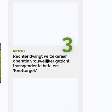
n
3
NIEUWS
Rechter dwingt verzekeraar
operatie vrouwelijker gezicht
transgender te betalen:
'Knettergek'