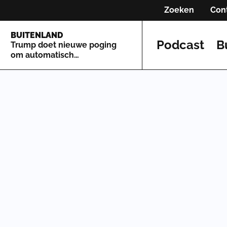
Zoeken
Con
BUITENLAND
Podcast
B
Trump doet nieuwe poging
om automatisch
staatsburgerschap te
beperken