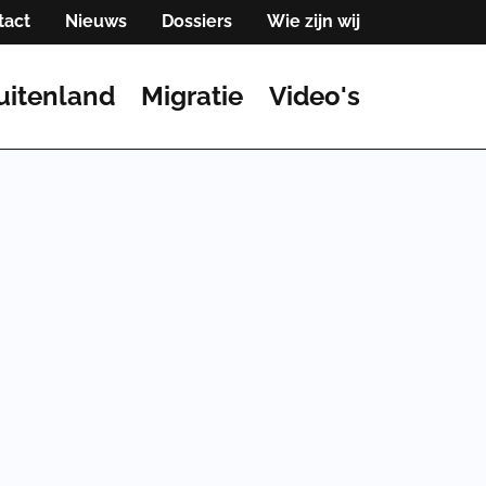
tact
Nieuws
Dossiers
Wie zijn wij
uitenland
Migratie
Video's