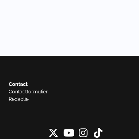
Contact
Contactformulier
Redactie
X van NieuwRech
Instagram 
Tiktok 