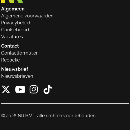
Algemeen
Algemene voorwaarden
Privacybeleid
Cookiebeleid
Vacatures
Contact
Contactformulier
Redactie
Nieuwsbrief
Nieuwsbrieven
X van NieuwRechts
Instagram van Nieuw
Tiktok van Nieuw
Youtube van NieuwRecht
© 2026 NR B.V. - alle rechten voorbehouden