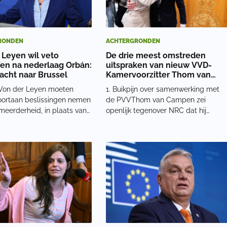
RONDEN
ACHTERGRONDEN
 Leyen wil veto
De drie meest omstreden
fen na nederlaag Orbán:
uitspraken van nieuw VVD-
cht naar Brussel
Kamervoorzitter Thom van
Campen
Von der Leyen moeten
1. Buikpijn over samenwerking met
oortaan beslissingen nemen
de PVVThom van Campen zei
meerderheid, in plaats van
openlijk tegenover NRC dat hij
and beleid kan
moeite had met een kabinet waarin
den. Dat zou ook gelden
de PVV een hoofdrol zou spelen. Hij
erwerpen die voor sommige
tekende wel voor het
voelig liggen, zoals
hoofdlijnenakkoord, maar de
 tegen Rusland en steun
samenwerking viel hem zwaar. ‘Ik
weet da