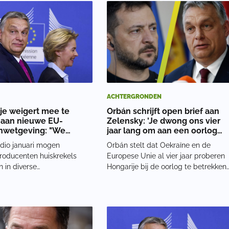
k en „verzadigd”, kregen ze
relatie met Judit Varga, de ex-vrouw
 Pas na een korte oriëntatie
van Magyar en voormalige minister
ze verd
van Justiti
ACHTERGRONDEN
je weigert mee te
Orbán schrijft open brief aan
aan nieuwe EU-
Zelensky: 'Je dwong ons vier
nwetgeving: "We
jaar lang om aan een oorlog
 ons gastronomische
mee te doen'
dio januari mogen
Orbán stelt dat Oekraïne en de
es behouden"
roducenten huiskrekels
Europese Unie al vier jaar proberen
 in diverse
Hongarije bij de oorlog te betrekken.
producten Het
Volgens hem gebeurt dat tegen de
dse bedrijf Ynsect mag
wil van de Hongaarse regering en d
epschuimkever-larven
Hongaarse bevolking. In de brief
n aan ons voedsel. Eerder
benadrukt Orbán dat Hongarije
uropese Commissie (EC) al
weigert parti