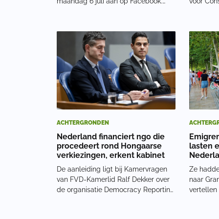
maandag 6 juli aan op Facebook.
voor Cons
'Tisza overschrijdt elke grens,
Conferen
menselijk, moreel en rechtsstatelijk.
een bijee
Hongaarse kiezers hebben hiervoor
het een s
geen mandaat gegeven. Laten we
deelneme
hen dit niet laten d
bond
ACHTERGRONDEN
ACHTERG
Nederland financiert ngo die
Emigrer
procedeert rond Hongaarse
lasten 
verkiezingen, erkent kabinet
Nederl
De aanleiding ligt bij Kamervragen
Ze hadde
van FVD-Kamerlid Ralf Dekker over
naar Gran
de organisatie Democracy Reporting
vertellen
International (DRI). Deze ngo voert
voorbere
samen met andere partijen een
op Honga