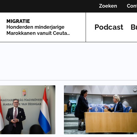
Zoeken
Con
MIGRATIE
Podcast
B
Honderden minderjarige
Marokkanen vanuit Ceuta
naar Spaans vasteland