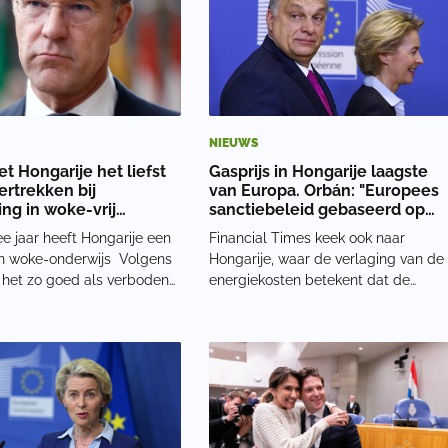
 en sprinkhaan
NIEUWS
et Hongarije het liefst
Gasprijs in Hongarije laagste
ertrekken bij
van Europa. Orbán: "Europees
ing in woke-vrij
sanctiebeleid gebaseerd op
js
valse veronderstellingen"
e jaar heeft Hongarije een
Financial Times keek ook naar
n woke-onderwijs Volgens
Hongarije, waar de verlaging van de
 het zo goed als verboden
energiekosten betekent dat de
eksualiteit en
huishoudelijke rekeningen nog
raties te verwerken in
steeds veel lager zijn dan in andere
aal op scholen en in tv-
delen van Europa. De krant gaf dat
ogramma's. Volgens
toe en schreef dat Hongarije heeft
 is dit nodig om ter
verreweg de laags