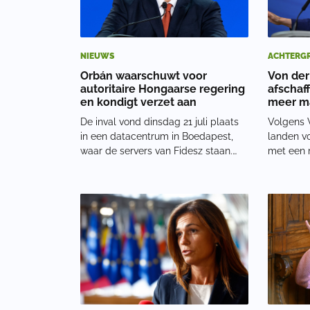
NIEUWS
ACHTERG
Orbán waarschuwt voor
Von der
autoritaire Hongaarse regering
afschaf
en kondigt verzet aan
meer ma
De inval vond dinsdag 21 juli plaats
Volgens 
in een datacentrum in Boedapest,
landen v
waar de servers van Fidesz staan.
met een 
Het onderzoek gaat over mogelijke
dat één l
onregelmatigheden bij het Nationale
tegenhou
Culturele Fonds, het NKA. Sinds
voor ond
december 2024 zou ruim 17 miljard
landen ge
forint, on
sancties