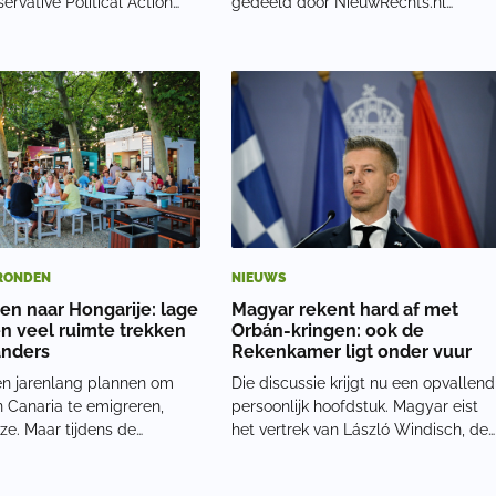
ervative Political Action
gedeeld door NieuwRechts.nl
ce, meer is dan simpelweg
(@nieuwrechtsnl) De verkiezingen
nkomst. Volgens Wilders is
trokken een uitzonderlijk groot aanta
oort van familie. “De CPAC-
kiezers. Ongeveer 78 procent van de
rs zijn meer dan alleen
stemgerechtigden br
RONDEN
NIEUWS
en naar Hongarije: lage
Magyar rekent hard af met
en veel ruimte trekken
Orbán-kringen: ook de
anders
Rekenkamer ligt onder vuur
n jarenlang plannen om
Die discussie krijgt nu een opvallend
 Canaria te emigreren,
persoonlijk hoofdstuk. Magyar eist
 ze. Maar tijdens de
het vertrek van László Windisch, de
iding wees een kennis hen
voorzitter van de Hongaarse
rije. De eilanden waren
Rekenkamer. Windisch heeft een