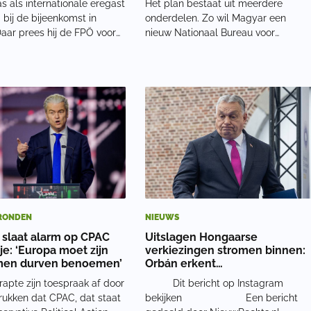
 als internationale eregast
Het plan bestaat uit meerdere
bij de bijeenkomst in
onderdelen. Zo wil Magyar een
aar prees hij de FPÖ voor
nieuw Nationaal Bureau voor
 politieke strijd en haar rol
Terugvordering en Bescherming van
 Europese rechterflank.
Vermogen oprichten. Ook komt er
Orbán verdwijnen veel
een zeventiende wijziging van de
partijen na verloop van tijd,
Hongaarse grondwet en moet
uiteindelijk een volledig nieuwe gro
RONDEN
NIEUWS
 slaat alarm op CPAC
Uitslagen Hongaarse
je: ‘Europa moet zijn
verkiezingen stromen binnen:
men durven benoemen’
Orbán erkent
verkiezingsnederlaag
rapte zijn toespraak af door
Dit bericht op Instagram
rukken dat CPAC, dat staat
bekijken Een bericht