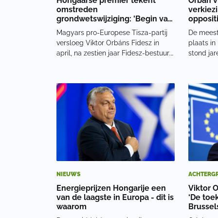
Hongaarse premier tekent
Orbán v
omstreden
verkiez
grondwetswijziging: 'Begin van
opposit
tirannie'
Magyars pro-Europese Tisza-partij
De meest
versloeg Viktor Orbáns Fidesz in
plaats in
april, na zestien jaar Fidesz-bestuur.
stond ja
Tisza beschikt met 139 zetels over
bolwerk v
een tweederdemeerderheid en kan
Hongaars
daardoor de grondwet wijzigen
meer dan 
zonder steun van de oppositie.
verkiezi
Magyar zegt dat
overwinni
NIEUWS
ACHTERG
Energieprijzen Hongarije een
Viktor 
van de laagste in Europa - dit is
‘De toe
waarom
Brussel