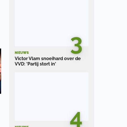
.
3
NIEUWS
Victor Vlam snoeihard over de
VVD: 'Partij stort in'
4