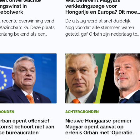
iert onverwachte
Wat betekent Magyars
ingswinst in
verkiezingszege voor
iebolwerk
Hongarije en Europa? Dit moet
u weten
 recente overwinning vond
De uitslag werd al snel duidelijk.
 Kazincbarcika. Deze plaats
Nog voordat alle stemmen waren
renlang bekend als een
geteld, gaf Orbán zijn nederlaag toe
an de oppositie. Volgens
“De verkiezingsresultaten zijn, ook al
e media had Fidesz daar al
zijn ze nog niet definitief, duidelijk.
vijftien jaar geen
Voor ons zijn ze pijnlijk, maar
ng gewonnen. De
ondubbelzinnig”, verklaarde hij. Ko
ng leidde tot reac
RONDEN
ACHTERGRONDEN
Orbán opent offensief:
Nieuwe Hongaarse premier
komst behoort niet aan
Magyar opent aanval op
se bureaucraten’
erfenis Orbán met ‘Operatie
Vagevuur’