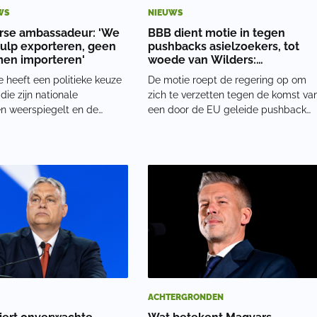
WS
NIEUWS
rse ambassadeur: 'We
BBB dient motie in tegen
hulp exporteren, geen
pushbacks asielzoekers, tot
en importeren'
woede van Wilders:
'Onbegrijpelijk'
e heeft een politieke keuze
De motie roept de regering op om
ie zijn nationale
zich te verzetten tegen de komst va
ten weerspiegelt en de
een door de EU geleide pushback
heeft het politieke mandaat
jegens illegale immigranten. Wilders
 om zo te handelen. De
noemt de motie 'onbegrijpelijk',
an Hongarije met
volgens de PVV-leider is het juist
g tot migratie is hierdoor
een effectieve maatregel. In een lan
nt geweest sinds
zoal
ACHTERGRONDEN