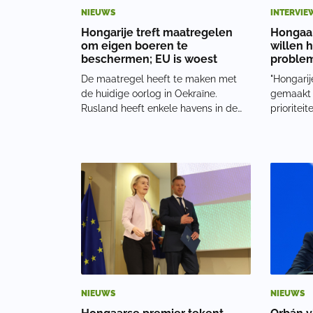
NIEUWS
INTERVIE
Hongarije treft maatregelen
Hongaa
om eigen boeren te
willen 
beschermen; EU is woest
problem
De maatregel heeft te maken met
"Hongarij
de huidige oorlog in Oekraïne.
gemaakt d
Rusland heeft enkele havens in de
prioritei
Zwarte Zee geblokkeerd, waardoor
regering 
grote hoeveelheden Oekraïens graan
gekregen
door logistieke knelpunten
aanpak v
terechtkwam in Midden-Europese
betrekkin
landen. Maar hier ontstond
consiste
NIEUWS
NIEUWS