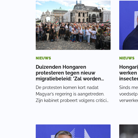
rechtszaak tegen platform X om
duur, dru
toegang te krijgen tot data rond de
te horen.
Hongaarse ver
besloten 
NIEUWS
NIEUWS
Duizenden Hongaren
Hongari
protesteren tegen nieuw
werken 
migratiebeleid: 'Zal worden
insecte
opgedrongen'
moeten
De protesten komen kort nadat
Sinds me
traditi
Magyar’s regering is aangetreden.
voedselp
Zijn kabinet probeert volgens critici
verwerken
afstand te nemen van de
voedings
soevereinistische en conservatieve
Nederlan
koers van Viktor Orbán. De druk
zelfs pi
neemt toe omdat het Europese
toevoege
Migratie en Asielpact op 12
had de E