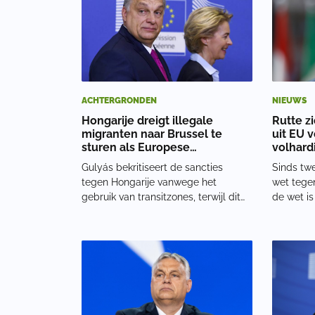
meelworm
ACHTERGRONDEN
NIEUWS
Hongarije dreigt illegale
Rutte zi
migranten naar Brussel te
uit EU v
sturen als Europese
volhard
Commissie doorgaat met
onderwi
Gulyás bekritiseert de sancties
Sinds twe
dwang
tegen Hongarije vanwege het
wet tege
gebruik van transitzones, terwijl dit
de wet is
volgens hem een "goed Hongaars
om homos
gebruik" is dat gedeeltelijk is
genderope
overgenomen door het nieuwe pact
lesmateri
over migratie en asiel. 'Als Brussel
kinderpr
migranten wil, dan
Hongarije