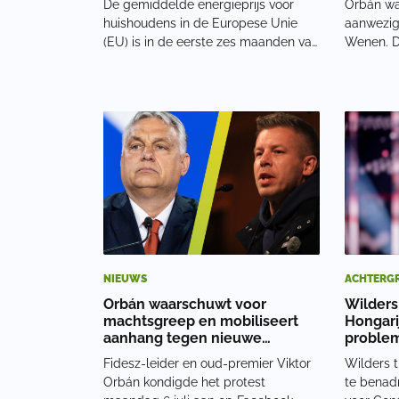
De gemiddelde energieprijs voor
Orbán was
huishoudens in de Europese Unie
aanwezig 
(EU) is in de eerste zes maanden van
Wenen. D
2022 fors gestegen ten opzichte van
haar lange
dezelfde periode een jaar eerder, het
binnen de
te betalen bedrag voor 100
Volgens 
kilowattuur is volgens gegevens van
politieke 
Eurostat ges
maar
NIEUWS
ACHTERG
Orbán waarschuwt voor
Wilders
machtsgreep en mobiliseert
Hongari
aanhang tegen nieuwe
proble
regering
Fidesz-leider en oud-premier Viktor
Wilders t
Orbán kondigde het protest
te benad