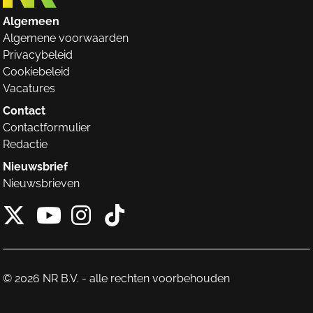
Algemeen
Algemene voorwaarden
Privacybeleid
Cookiebeleid
Vacatures
Contact
Contactformulier
Redactie
Nieuwsbrief
Nieuwsbrieven
X van NieuwRechts
Instagram van Nieuw
Tiktok van Nieuw
Youtube van NieuwRecht
© 2026 NR B.V. - alle rechten voorbehouden