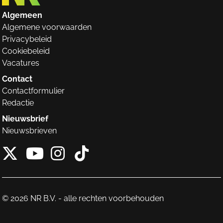
Algemeen
Algemene voorwaarden
Privacybeleid
Cookiebeleid
Vacatures
Contact
Contactformulier
Redactie
Nieuwsbrief
Nieuwsbrieven
X van NieuwRechts
Instagram van Nieuw
Tiktok van Nieuw
Youtube van NieuwRecht
© 2026 NR B.V. - alle rechten voorbehouden