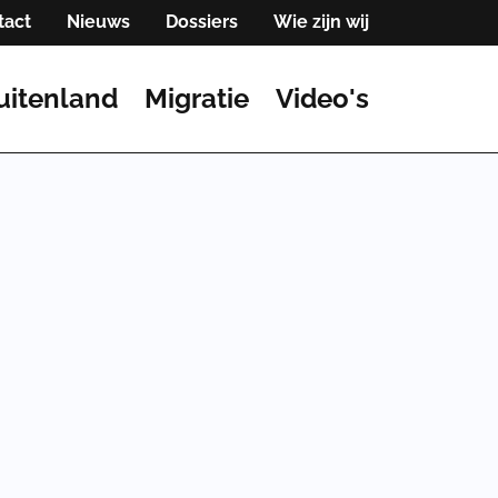
tact
Nieuws
Dossiers
Wie zijn wij
uitenland
Migratie
Video's