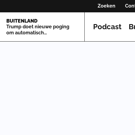
Zoeken
Con
BUITENLAND
Podcast
B
Trump doet nieuwe poging
om automatisch
staatsburgerschap te
beperken