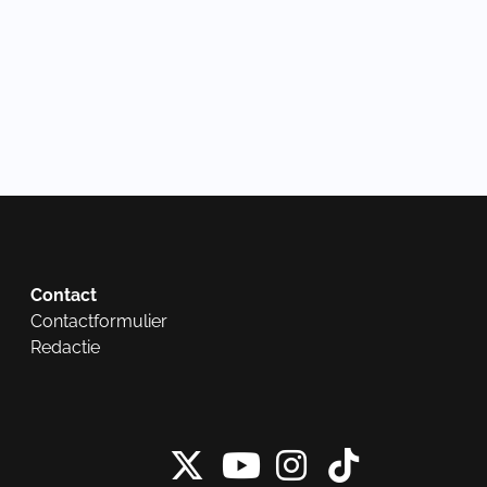
Contact
Contactformulier
Redactie
X van NieuwRech
Instagram 
Tiktok 