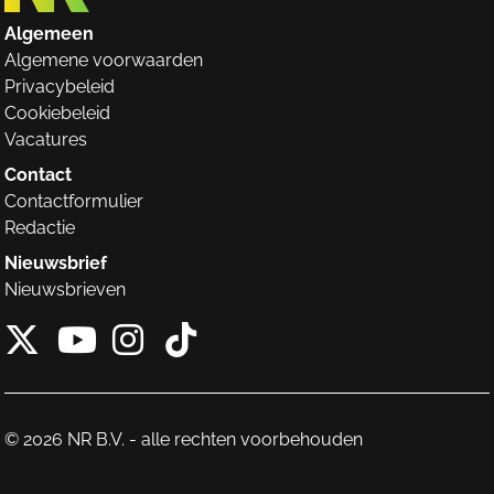
Algemeen
Algemene voorwaarden
Privacybeleid
Cookiebeleid
Vacatures
Contact
Contactformulier
Redactie
Nieuwsbrief
Nieuwsbrieven
X van NieuwRechts
Instagram van Nieuw
Tiktok van Nieuw
Youtube van NieuwRecht
© 2026 NR B.V. - alle rechten voorbehouden