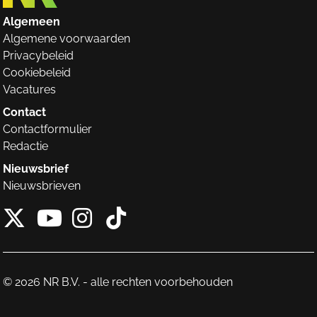
Algemeen
Algemene voorwaarden
Privacybeleid
Cookiebeleid
Vacatures
Contact
Contactformulier
Redactie
Nieuwsbrief
Nieuwsbrieven
X van NieuwRechts
Instagram van Nieuw
Tiktok van Nieuw
Youtube van NieuwRecht
© 2026 NR B.V. - alle rechten voorbehouden