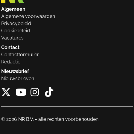
Algemeen
Algemene voorwaarden
Privacybeleid
Cookiebeleid
Vacatures
Contact
Contactformulier
Redactie
Nieuwsbrief
Nieuwsbrieven
X van NieuwRechts
Instagram van Nieuw
Tiktok van Nieuw
Youtube van NieuwRecht
© 2026 NR B.V. - alle rechten voorbehouden